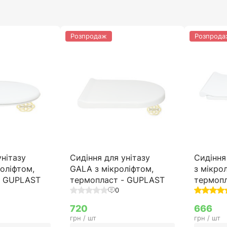
Розпродаж
Розпрода
унітазу
Сидіння для унітазу
Сидіння
оліфтом,
GALA з мікроліфтом,
з мікро
- GUPLAST
термопласт - GUPLAST
термоп
0
720
666
грн / шт
грн / шт