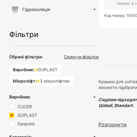
Немає в 
Гідроізоляція
Код товару: 100
Фільтри
Обрані фільтри:
Скинути фільтри
Виробник:
GUPLAST
Мікроліфт:
З мікроліфтом
Кришки для унітаз
зможете підібрати
Виробник:
Сидіння підходять
Шdedi, Standart.
CUCER
GUPLAST
Зверніть увагу на
унітазу. А також 
Sanpreis
Розгорнути
Категорія: