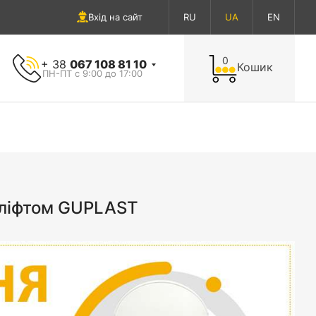
Вхід на сайт
RU
UA
EN
0
+ 38
067 108 81 10
Кошик
ПН-ПТ с 9:00 до 17:00
роліфтом GUPLAST