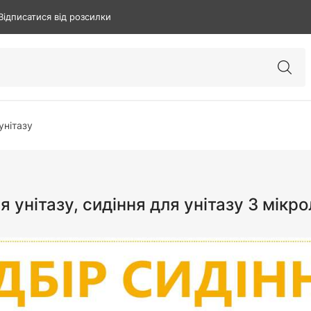
Відписатися від розсилки
унітазу
я унітазу, сидіння для унітазу З мік