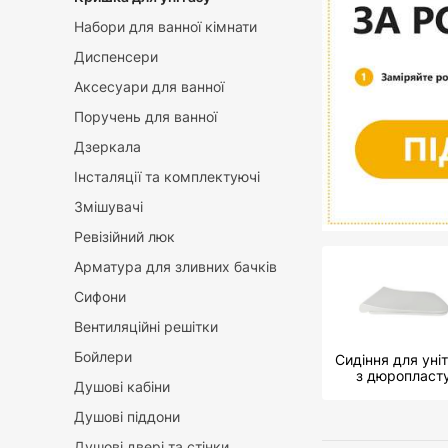
Набори для ванної кімнати
Диспенсери
Аксесуари для ванної
Поручень для ванної
Дзеркала
Інсталяції та комплектуючі
Змішувачі
Ревізійний люк
Арматура для зливних бачків
Сифони
Вентиляційні решітки
Бойлери
Сидіння для уні
з дюропласт
Душові кабіни
Душові піддони
Душові двері та стінки