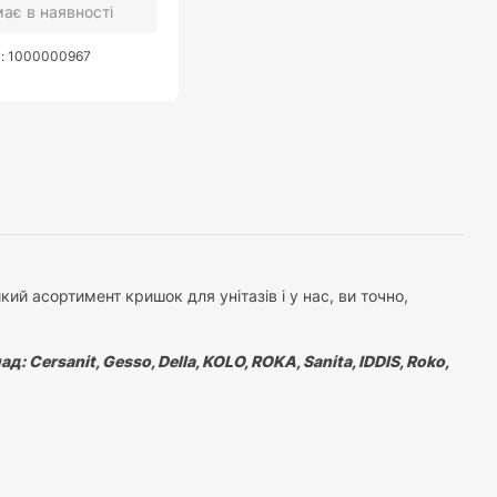
ає в наявності
у: 1000000967
ий асортимент кришок для унітазів і у нас, ви точно,
 Сersanit, Gesso, Della, KOLO, ROKA, Sanita, IDDIS, Roko,
ь яким, ви зможете дуже швидко підібрати кришку для