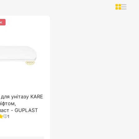
ж
 для унітазу KARE
ліфтом,
ласт - GUPLAST
1