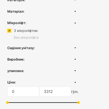
Сидіння для унітазу
Матеріал:
Сидіння для унітазу з дюропласту
Дюропласт
Сидіння для унітазу з термопласту
Мікроліфт:
Пластик
Кришка на унітаз м'яка
З мікроліфтом
Термопласт
Дитяче сидіння-накладка
Без мікроліфта
Кришка для унітазу з мікроліфтом
Сидіння унітазу:
Кріплення та комплектуючі
Мікроліфт
Виробник:
Овальна форма
Туреччина
Прямокутна форма
упаковка:
Квадратна форма
картонна коробка
Ціна:
Відстань між кріпленнями мінімальна
плівка
Відстань між кріпленнями
Сидіння для унітаз
грн.
максимальна
модель або преміу
Довжина кришки
Довжина кришки максимально