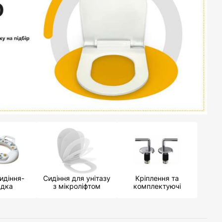
идіння-
Сидіння для унітазу
Кріплення та
адка
з мікроліфтом
комплектуючі