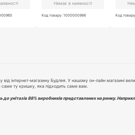
наявності
Немає в наявності
Нем
0000965
Код товару: 1000000966
Код товар
у від інтернет-магазину Будлея. У нашому он-лайн магазині велик
 саме ту кришку, яка підходить саме вам.
 до унітазів 88% виробників представлених на ринку. Наприклад:
 сайті ми розробили
калькулятор підбору сидінь
, скориставшис
ми зробили відео-інструкцію з підбору кришок.