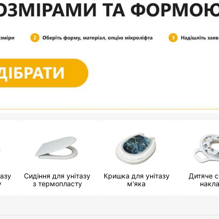
тазу
Сидіння для унітазу
Кришка для унітазу
Дитяче с
у
з термопласту
м'яка
накл