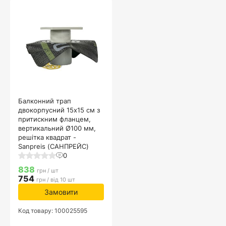
Балконний трап
двокорпусний 15х15 см з
притискним фланцем,
вертикальний Ø100 мм,
решітка квадрат -
Sanpreis (САНПРЕЙС)
0
838
грн / шт
754
грн / від 10 шт
Замовити
Код товару: 100025595