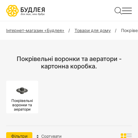
Інтернет-магазин «Будлея»
Товари для дому
Покріве
Покрівельні воронки та аератори -
картонна коробка.
Покрівельні
воронки та
аератори
Фільтри
Сортувати