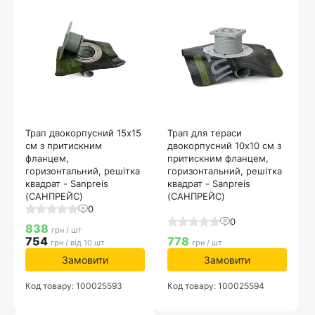
Трап двокорпусний 15х15
Трап для тераси
см з притискним
двокорпусний 10х10 см з
фланцем,
притискним фланцем,
горизонтальний, решітка
горизонтальний, решітка
квадрат - Sanpreis
квадрат - Sanpreis
(САНПРЕЙС)
(САНПРЕЙС)
0
0
838
грн / шт
754
778
грн / від 10 шт
грн / шт
Замовити
Замовити
Код товару: 100025593
Код товару: 100025594