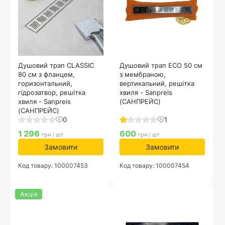
Душовий трап CLASSIC
Душовий трап ECO 50 см
80 см з фланцем,
з мембраною,
горизонтальний,
вертикальний, решітка
гідрозатвор, решітка
хвиля - Sanpreis
хвиля - Sanpreis
(САНПРЕЙС)
(САНПРЕЙС)
0
1
1 296
600
грн / шт
грн / шт
Замовити
Замовити
Код товару: 100007453
Код товару: 100007454
Акція