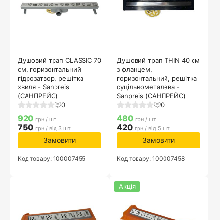
Душовий трап CLASSIC 70
Душовий трап THIN 40 см
см, горизонтальний,
з фланцем,
гідрозатвор, решітка
горизонтальний, решітка
хвиля - Sanpreis
суцільнометалева -
(САНПРЕЙС)
Sanpreis (САНПРЕЙС)
0
0
920
480
грн / шт
грн / шт
750
420
грн / від 3 шт
грн / від 5 шт
Замовити
Замовити
Код товару: 100007455
Код товару: 100007458
Акція