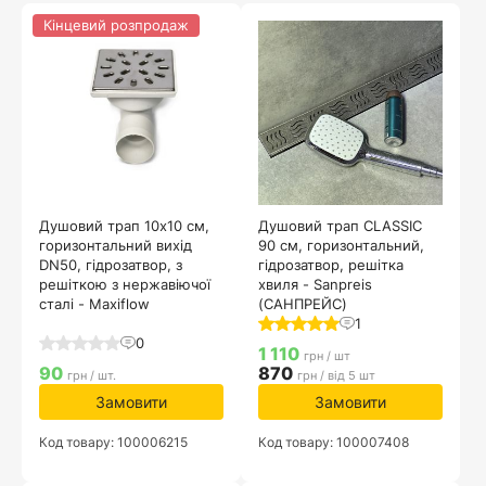
Кінцевий розпродаж
Душовий трап 10х10 см,
Душовий трап CLASSIC
горизонтальний вихід
90 см, горизонтальний,
DN50, гідрозатвор, з
гідрозатвор, решітка
решіткою з нержавіючої
хвиля - Sanpreis
сталі - Maxiflow
(САНПРЕЙС)
1
0
1 110
грн / шт
90
870
грн / шт.
грн / від 5 шт
Замовити
Замовити
Код товару: 100006215
Код товару: 100007408