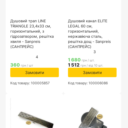
Душовий трап LINE
Душовий канал ELITE
TRIANGLE 23,4х33 см,
LEGAL 60 см,
горизонтальний, з
горизонтальний,
гідрозатвором, решітка
нержавіюча сталь,
хвиля - Sanpreis
решітка дощ - Sanpreis
(САНПРЕЙС)
(САНПРЕЙС)
3
4
1 680
грн / шт.
360
1 512
грн / шт
грн / від 10 шт.
Замовити
Замовити
Код товару: 100005857
Код товару: 100006086