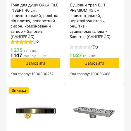
Трап для душу GALA TILE
Душовий трап ELIT
INSERT 40 см,
PREMIUM 45 см,
горизонтальний, решітка
горизонтальний,
під плитку, поворотний
нержавіюча сталь,
сифон, комбінований
решітка -
затвор - Sanpreis
суцільнометалева -
(САНПРЕЙС)
Sanpreis (САНПРЕЙС)
2
0
1 275
грн / шт.
1 147
1 527
грн / від 10 шт.
грн / шт.
Замовити
Замовити
Код товару: 1000000257
Код товару: 100006088
Знижка