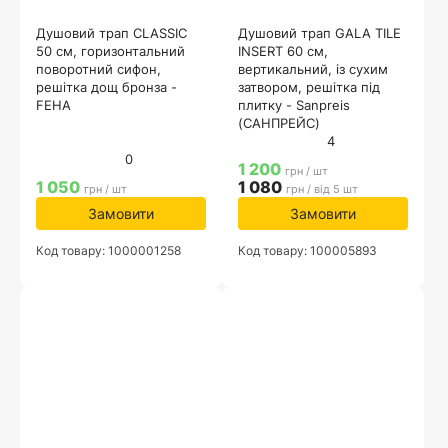
Душовий трап CLASSIC
Душовий трап GALA TILE
50 см, горизонтальний
INSERT 60 см,
поворотний сифон,
вертикальний, із сухим
решітка дощ бронза -
затвором, решітка під
FEHA
плитку - Sanpreis
(САНПРЕЙС)
4
0
1 200
грн / шт
1 050
1 080
грн / шт
грн / від 5 шт
Замовити
Замовити
Код товару: 1000001258
Код товару: 100005893