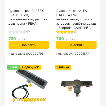
Душовий трап CLASSIC
Душевой трап ALFA
BLACK 30 см,
DIRECT 40 см,
горизонтальний, решітка
вертикальный, с сухим
дощ чорна - FEHA
затвором, решётка дождь
- Sanpreis (САНПРЕЙС)
0
3
720
780
грн / шт
грн / шт
Замовити
Замовити
Код товару: 1000000798
Код товару: 100005877
Акція
Подарунок
Знижка