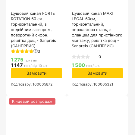
Душовий канал FORTE
Душовий канал MAXI
ROTATION 60 см,
LEGAL 60см,
горизонтальний, з
горизонтальний,
подвійним затвором,
нержавіюча сталь, з
поворотний сифон,
фланцем для пристінного
решітка дощ - Sanpreis
монтажу, решітка дощ -
(САНПРЕЙС)
Sanpreis (САНПРЕЙС)
3
0
1 275
грн / шт
1 147
1 500
грн / від 10 шт
грн / шт.
Замовити
Замовити
Код товару: 100005872
Код товару: 100005321
Кінцевий розпродаж