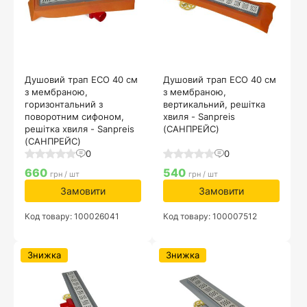
Душовий трап ECO 40 см
Душовий трап ECO 40 см
з мембраною,
з мембраною,
горизонтальний з
вертикальний, решітка
поворотним сифоном,
хвиля - Sanpreis
решітка хвиля - Sanpreis
(САНПРЕЙС)
(САНПРЕЙС)
0
0
660
540
грн / шт
грн / шт
Замовити
Замовити
Код товару: 100026041
Код товару: 100007512
Знижка
Знижка