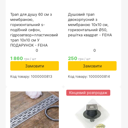
Трап для душу 60 см з
Душовий трап
мембраною,
двокорпусний з
горизонтальний s-
мембраною 10х10 см,
подібний сифон,
горизонтальний Ø50,
гідрозатвор+пластиковий
решітка квадрат - FEHA
трап 10х10 см У
ПОДАРУНОК - FEHA
0
0
1 860
250
грн / шт
грн / шт
Замовити
Замовити
Код товару: 1000000813
Код товару: 1000000814
Кінцевий розпродаж