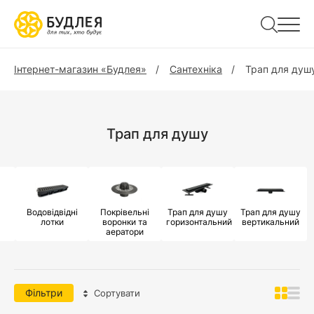
Інтернет-магазин «Будлея»
Сантехніка
Трап для душ
Трап для душу
Водовідвідні
Покрівельні
Трап для душу
Трап для душу
лотки
воронки та
горизонтальний
вертикальний
аератори
Фільтри
Сортувати