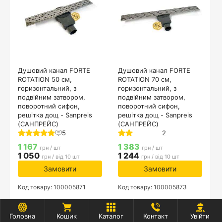
Душовий канал FORTE
Душовий канал FORTE
ROTATION 50 см,
ROTATION 70 см,
горизонтальний, з
горизонтальний, з
подвійним затвором,
подвійним затвором,
поворотний сифон,
поворотний сифон,
решітка дощ - Sanpreis
решітка дощ - Sanpreis
(САНПРЕЙС)
(САНПРЕЙС)
5
2
1 167
1 383
грн / шт
грн / шт
1 050
1 244
грн / від 10 шт
грн / від 10 шт
Замовити
Замовити
Код товару: 100005871
Код товару: 100005873
Знижка
Знижка
Головна
Кошик
Каталог
Контакт
Увійти