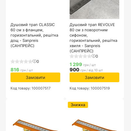
Душовий трап CLASSIC
Душовий трап REVOLVE
60 см з фланцем,
80 см з поворотним
горизонтальний, решітка
сифоном,
дощ - Sanpreis
горизонтальний, решітка
(САНПРЕЙС)
хвиля - Sanpreis
(САНПРЕЙС)
0
0
1 299
грн / шт
816
900
грн / шт
грн / від 10 шт
Замовити
Замовити
Код товару: 100007517
Код товару: 100007519
Знижка