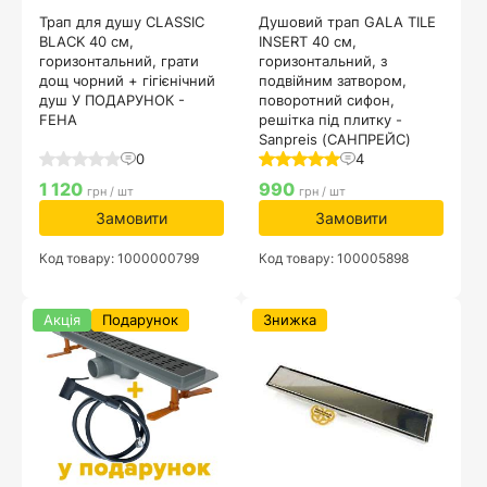
Трап для душу CLASSIC
Душовий трап GALA TILE
BLACK 40 см,
INSERT 40 см,
горизонтальний, грати
горизонтальний, з
дощ чорний + гігієнічний
подвійним затвором,
душ У ПОДАРУНОК -
поворотний сифон,
FEHA
решітка під плитку -
Sanpreis (САНПРЕЙС)
0
4
1 120
990
грн / шт
грн / шт
Замовити
Замовити
Код товару: 1000000799
Код товару: 100005898
Акція
Подарунок
Знижка