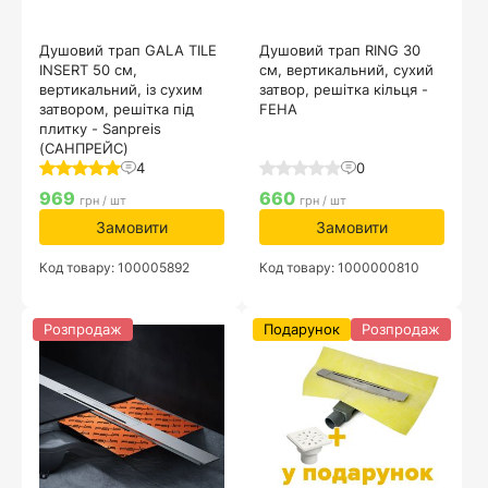
Душовий трап GALA TILE
Душовий трап RING 30
INSERT 50 см,
см, вертикальний, сухий
вертикальний, із сухим
затвор, решітка кільця -
затвором, решітка під
FEHA
плитку - Sanpreis
(САНПРЕЙС)
4
0
969
660
грн / шт
грн / шт
Замовити
Замовити
Код товару: 100005892
Код товару: 1000000810
Розпродаж
Подарунок
Розпродаж