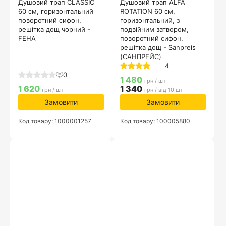
Душовий трап CLASSIC
Душовий трап ALFA
60 см, горизонтальний
ROTATION 60 см,
поворотний сифон,
горизонтальний, з
решітка дощ чорний -
подвійним затвором,
FEHA
поворотний сифон,
решітка дощ - Sanpreis
(САНПРЕЙС)
4
0
1 480
грн / шт
1 620
1 340
грн / шт
грн / від 10 шт
Замовити
Замовити
Код товару: 1000001257
Код товару: 100005880