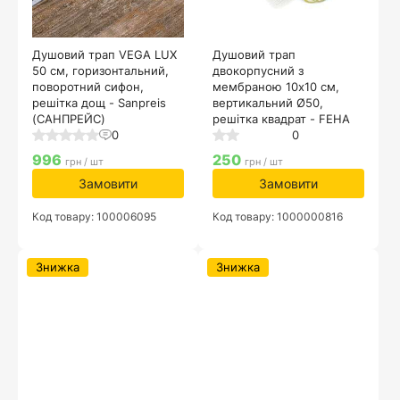
Душовий трап VEGA LUX
Душовий трап
50 см, горизонтальний,
двокорпусний з
поворотний сифон,
мембраною 10х10 см,
решітка дощ - Sanpreis
вертикальний Ø50,
(САНПРЕЙС)
решітка квадрат - FEHA
0
0
996
250
грн / шт
грн / шт
Замовити
Замовити
Код товару: 100006095
Код товару: 1000000816
Знижка
Знижка