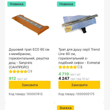
Новинка
Новинка
Душовий трап ECO 60 см
Трап для душу серії Trend
з мембраною,
Line 60 см,
горизонтальний, решітка
горизонтальний s-
дощ - Sanpreis
подібний сифон - Evimetal
(САНПРЕЙС)
3
1
4 719
грн / шт
912
4 247
грн / шт
грн / від 10 шт
Замовити
Замовити
Код товару: 100007412
Код товару: 1000000175
Знижка