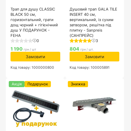
Трап для душу CLASSIC
Душовий трап GALA TILE
BLACK 50 см,
INSERT 40 см,
горизонтальний, грати
вертикальний, із сухим
дощ чорний + гігієнічний
затвором, решітка під
душ У ПОДАРУНОК -
плитку - Sanpreis
FEHA
(САНПРЕЙС)
0
3
1 190
804
грн / шт
грн / шт.
Замовити
Замовити
Код товару: 1000000800
Код товару: 100005891
Акція
Подарунок
Знижка