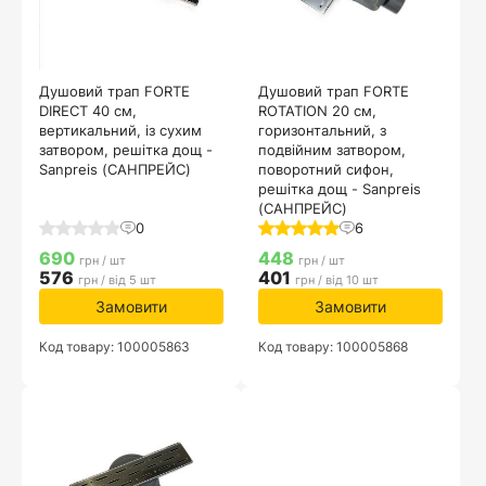
Душовий трап FORTE
Душовий трап FORTE
DIRECT 40 см,
ROTATION 20 см,
вертикальний, із сухим
горизонтальний, з
затвором, решітка дощ -
подвійним затвором,
Sanpreis (САНПРЕЙС)
поворотний сифон,
решітка дощ - Sanpreis
(САНПРЕЙС)
0
6
690
448
грн / шт
грн / шт
576
401
грн / від 5 шт
грн / від 10 шт
Замовити
Замовити
Код товару: 100005863
Код товару: 100005868