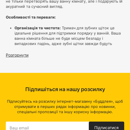
не тільки перетворять вашу ванну кімнату, але і подарують їй
акуратний та сучасний вигляд.
Особливості та переваги:
Організація та чистота:
Тримач для зубних щіток це
ідеальне рішення для підтримки порядку у ванній. Ваша
ванна кімната більше не буде місцем безладу і
випадкових падінь, адже зубні щітки завжди будуть
акуратно розміщені, готові до використання.
Гігієнічність:
Наша колекція включає в себе тримачі з
Розгорнути
пластику і нержавіючої сталі, які не тільки легко
миються, але і підтримують чистоту ваших зубних щіток.
Більше не потрібно турбуватися про накопичення вологи
і бактерій.
Стильний дизайн
: Купуючи тримач для зубних щіток від
Budlea, ви вносите елегантний акцент в інтер'єр вашої
Підпишіться на нашу розсилку
ванної кімнати. Незалежно від того, вибираєте ви
пластиковий або нержавіючий варіант, наш дизайн
об'єднує в собі функціональність і стиль.
Підписуйтесь на розсилку інтернет-магазину «Буддлея», щоб
отримувати в перших рядах інформацію про новинки,
Пластикові стаканчики для зубних щіток:
спеціальні пропозиції та іншу корисну інформацію.
Стаканчик із пластику поєднує в собі легкість і надійність.
Цей матеріал має високу стійкість до вологи, що робить його
Підписатися