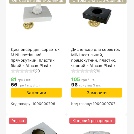
Оптова ціна від 3-одиниць
Оптова ціна від 3-одиниць
Диспенсер для серветок
Диспенсер для серветок
MINI настільний,
MINI настільний,
прямокутний, пластик,
прямокутний, пластик,
білий - Afacan Plastik
чорний - Afacan Plastik
0
0
81
105
грн / шт.
грн / шт.
66
96
грн / від 3 шт.
грн / від 3 шт.
Замовити
Замовити
Код товару: 1000000706
Код товару: 1000000707
Уцінка
Кінцевий розпродаж