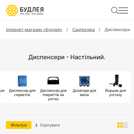
Інтернет-магазин «Будлея»
Сантехніка
Диспенсери
Диспенсери - Настільний.
для
Диспенсер для
Диспенсер для
Дозатори для
Йоршик для
х
серветок
покриттів на
мила
унітазу
унітаз
Фільтри
Сортувати