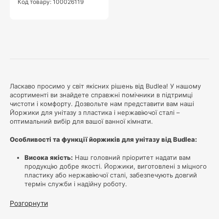
Код товару: 100026119
Ласкаво просимо у світ якісних рішень від Budlea! У нашому
асортименті ви знайдете справжні помічники в підтримці
чистоти і комфорту. Дозвольте нам представити вам наші
Йоржики для унітазу з пластика і нержавіючої сталі –
оптимальний вибір для вашої ванної кімнати.
Особливості та функції йоржиків для унітазу від Budlea:
Висока якість:
Наш головний пріоритет надати вам
продукцію добре якості. Йоржики, виготовлені з міцного
пластику або нержавіючої сталі, забезпечують довгий
термін служби і надійну роботу.
Ефективна гігієнічність
: Важлива умова комфорту це
чистота. Наші йоржики розроблені з урахуванням
Розгорнути
максимальної гігієнічності. Особлива форма і матеріали