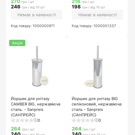
270
216
грн / шт
грн / шт
246
198
грн / від 10 шт
грн / від 10 шт
Немає в наявності
Немає в наявності
Код товару: 1000000971
Код товару: 1000001337
Акція
Йоршик для унітазу
Йоршик для унітазу BIG
CAMBER BIG, нержавіюча
силіконовий, нержавіюча
сталь. - Sanpreis
сталь - Sanpreis
(САНПРЕЙС)
(САНПРЕЙС)
0
0
264
264
грн / шт
грн / шт
240
240
грн / від 10 шт
грн / від 10 шт