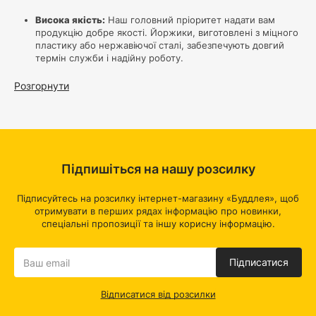
Висока якість:
Наш головний пріоритет надати вам
продукцію добре якості. Йоржики, виготовлені з міцного
пластику або нержавіючої сталі, забезпечують довгий
термін служби і надійну роботу.
Ефективна гігієнічність
: Важлива умова комфорту це
чистота. Наші йоржики розроблені з урахуванням
Розгорнути
максимальної гігієнічності. Особлива форма і матеріали
дозволяють ефективно очищати унітаз і моментально
промивати йоржик.
Стильний дизайн
: Крім своєї функціональності, йоржики
від Budlea додають стильний акцент у вашу ванну
кімнату. Незалежно від вибору матеріалу – пластика або
Підпишіться на нашу розсилку
нержавіючої сталі – кожен наш йоржик володіє сучасним
дизайном, який гармонійно доповнить інтер'єр.
Легка заміна головки
: Ми дбаємо про Ваш комфорт.
Підписуйтесь на розсилку інтернет-магазину «Буддлея», щоб
Наші йоржики оснащені легко замінними головками. Це
отримувати в перших рядах інформацію про новинки,
дозволяє вам економити час і ресурси, підтримуючи
спеціальні пропозиції та іншу корисну інформацію.
високий рівень гігієнічності.
Перевага:
Підписатися
Вибір матеріалу
: Ви можете вибрати між йоржиком з
Відписатися від розсилки
міцного пластику або з елегантною нержавіючої сталі.
Обидва варіанти забезпечують довгий термін служби і