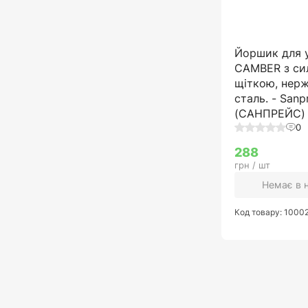
Йоршик для у
CAMBER з си
щіткою, нер
сталь. - Sanp
(САНПРЕЙС)
0
288
грн / шт
Немає в 
Код товару: 1000