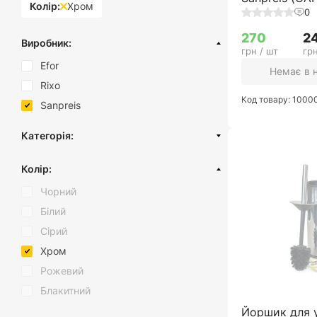
Колір:
Хром
0
270
2
Виробник:
грн / шт
грн
Efor
Немає в 
Rixo
Код товару: 1000
Sanpreis
Категорія:
Аксесуари для ванної
Колір:
Чорний
Білий
Сірий
Хром
Рожевий
Блакитний
Йоршик для у