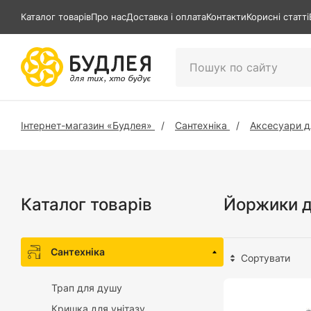
Каталог товарів
Про нас
Доставка і оплата
Контакти
Корисні статті
Інтернет-магазин «Будлея»
Сантехніка
Аксесуари д
Каталог товарів
Йоржики д
Сантехніка
Сортувати
Трап для душу
Кришка для унітазу