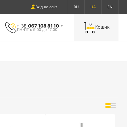
Вхід на сайт
RU
UA
EN
0
+ 38
067 108 81 10
Кошик
ПН-ПТ с 9:00 до 17:00