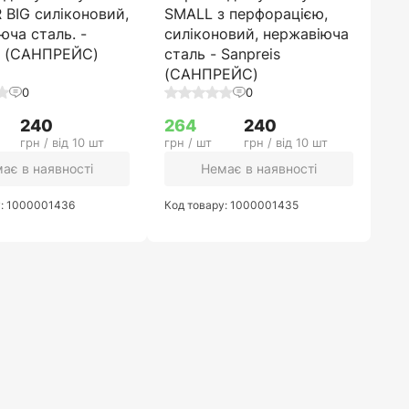
BIG силіконовий,
SMALL з перфорацією,
юча сталь. -
силіконовий, нержавіюча
s (САНПРЕЙС)
сталь - Sanpreis
(САНПРЕЙС)
0
0
240
264
240
грн / від 10 шт
грн / шт
грн / від 10 шт
ає в наявності
Немає в наявності
у: 1000001436
Код товару: 1000001435