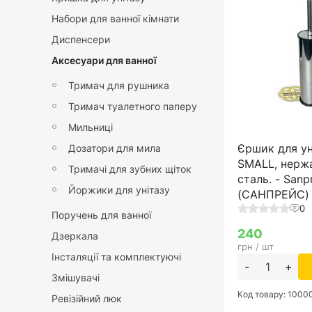
Набори для ванної кімнати
Диспенсери
Аксесуари для ванної
Тримач для рушника
Тримач туалетного паперу
Мильниці
Єршик для ун
Дозатори для мила
SMALL, нерж
Тримачі для зубних щіток
сталь. - Sanp
Йоржики для унітазу
(САНПРЕЙС)
0
Поручень для ванної
240
Дзеркала
грн / шт
Інсталяції та комплектуючі
-
+
Змішувачі
Код товару: 100
Ревізійний люк