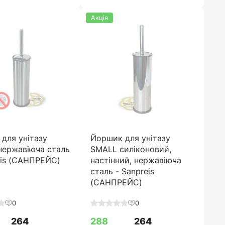
Акція
для унітазу
Йоршик для унітазу
нержавіюча сталь
SMALL силіконовий,
eis (САНПРЕЙС)
настінний, нержавіюча
сталь - Sanpreis
(САНПРЕЙС)
0
0
264
288
264