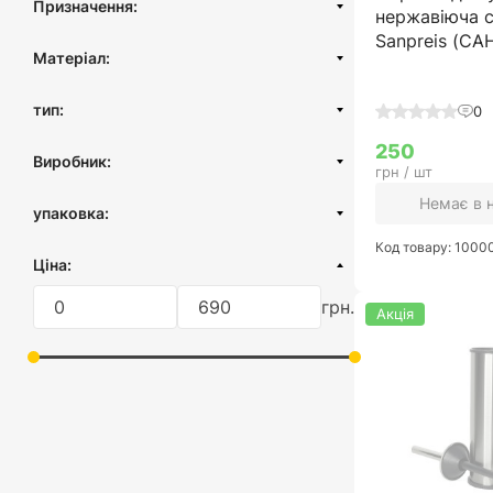
Призначення:
нержавіюча с
Sanpreis (С
Для туалетного паперу
Матеріал:
Нержавіюча сталь
тип:
0
Пластик
Підлоговий
250
Силікон
Виробник:
грн / шт
Настінний
Поліпропілен
Туреччина
Немає в 
упаковка:
картонна коробка
Код товару: 100
Ціна:
грн.
Акція