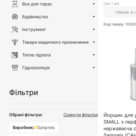
грн / шт.
Все для терас
Немає в 
Будівництво
Код товару: 100
Інструмент
Товари медичного призначення
Тепла підлога
Гідроізоляція
Фільтри
Обрані фільтри:
Скинути фільтри
Йоршик для у
SMALL з пер
Виробник:
Sanpreis
нержавіюча с
Sanpreis (С