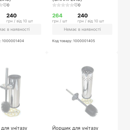
0
0
240
264
240
грн / від 10 шт
грн / шт
грн / від 10 шт
ає в наявності
Немає в наявності
у: 1000001404
Код товару: 1000001405
для унітазу
Йоршик для унітазу