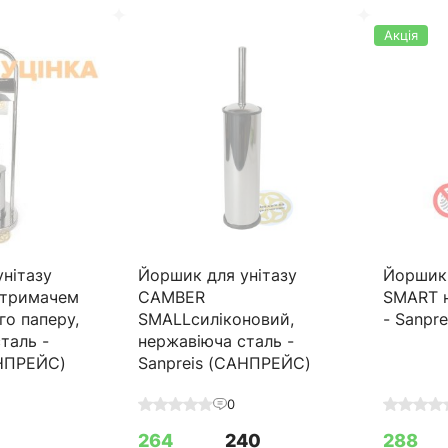
Акція
нітазу
Йоршик для унітазу
Йоршик 
 тримачем
CAMBER
SMART 
го паперу,
SMALLсиліконовий,
- Sanpr
таль -
нержавіюча сталь -
АНПРЕЙС)
Sanpreis (САНПРЕЙС)
0
264
240
288