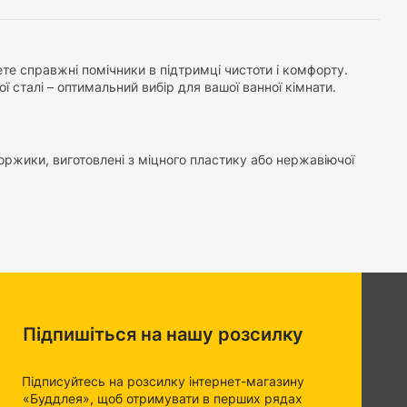
ете справжні помічники в підтримці чистоти і комфорту.
 сталі – оптимальний вибір для вашої ванної кімнати.
ржики, виготовлені з міцного пластику або нержавіючої
озроблені з урахуванням максимальної гігієнічності.
льно промивати йоржик.
 стильний акцент у вашу ванну кімнату. Незалежно від
іє сучасним дизайном, який гармонійно доповнить інтер'єр.
легко замінними головками. Це дозволяє вам економити час
Підпишіться на нашу розсилку
елегантною нержавіючої сталі. Обидва варіанти
.
Підписуйтесь на розсилку інтернет-магазину
 зможете легко підтримувати гігієнічність вашої ванної
«Буддлея», щоб отримувати в перших рядах