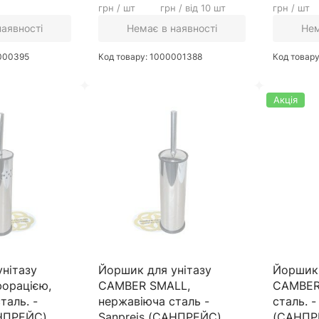
грн / шт
грн / від 10 шт
грн / шт
наявності
Немає в наявності
Нем
0000395
Код товару: 1000001388
Код товар
Акція
нітазу
Йоршик для унітазу
Йоршик 
форацією,
CAMBER SMALL,
CAMBER 
таль. -
нержавіюча сталь -
сталь. -
АНПРЕЙС)
Sanpreis (САНПРЕЙС)
(САНПР