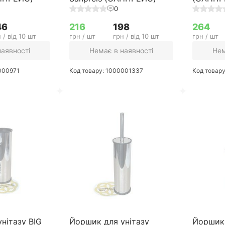
0
46
216
198
264
 / від 10 шт
грн / шт
грн / від 10 шт
грн / шт
наявності
Немає в наявності
Нем
000971
Код товару: 1000001337
Код товар
нітазу BIG
Йоршик для унітазу
Йоршик 