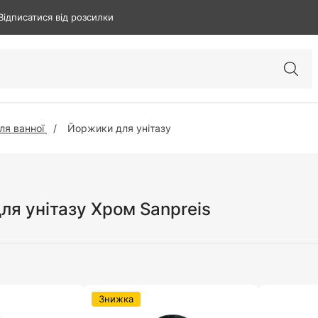
Відписатися від розсилки
ля ванної
Йоржики для унітазу
ля унітазу Хром Sanpreis
Знижка