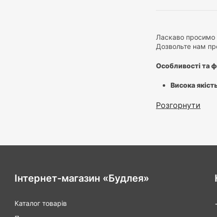
Ласкаво просимо у
Дозвольте нам пре
Особливості та фу
Висока якість
сталі, забезп
Ефективна гіг
Розгорнути
Особлива фор
Стильний ди
вибору матері
Легка заміна
і ресурси, пі
Перевага:
Інтернет-магазин «Будлея»
Вибір матері
забезпечують 
Каталог товарів
Простота до
кімнати без з