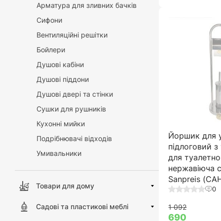
Арматура для зливних бачків
Сифони
Вентиляційні решітки
Бойлери
Душові кабіни
Душові піддони
Душові двері та стінки
Сушки для рушників
Кухонні мийки
Йоршик для у
Подрібнювачі відходів
підлоговий з
Умивальники
для туалетно
нержавіюча с
Sanpreis (С
Товари для дому
0
Садові та пластикові меблі
1 092
690