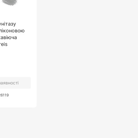
нітазу
ліконовою
жавіюча
reis
наявності
26119