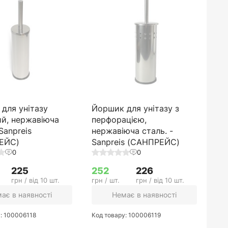
для унітазу
Йоршик для унітазу з
ий, нержавіюча
перфорацією,
Sanpreis
нержавіюча сталь. -
ЕЙС)
Sanpreis (САНПРЕЙС)
0
0
225
252
226
грн / від 10 шт.
грн / шт.
грн / від 10 шт.
ає в наявності
Немає в наявності
у: 100006118
Код товару: 100006119