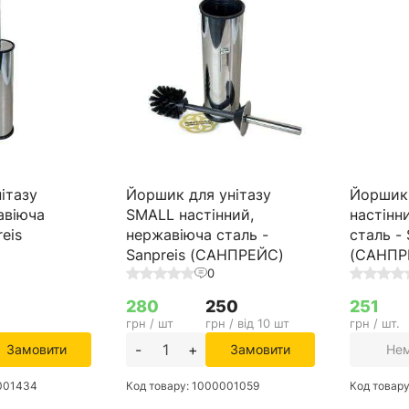
ітазу
Йоршик для унітазу
Йоршик 
авіюча
SMALL настінний,
настінн
reis
нержавіюча сталь -
сталь - 
Sanpreis (САНПРЕЙС)
(САНПР
0
280
250
251
грн / шт
грн / від 10 шт
грн / шт.
-
+
Замовити
Замовити
Нем
0001434
Код товару: 1000001059
Код товар