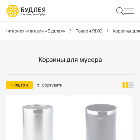
Інтернет-магазин «Будлея»
Товари RIXO
Корзины дл
Корзины для мусора
Фільтри
Сортувати