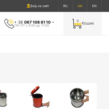
Вхід на сайт
RU
UA
EN
0
+ 38
067 108 81 10
Кошик
ПН-ПТ с 9:00 до 17:00