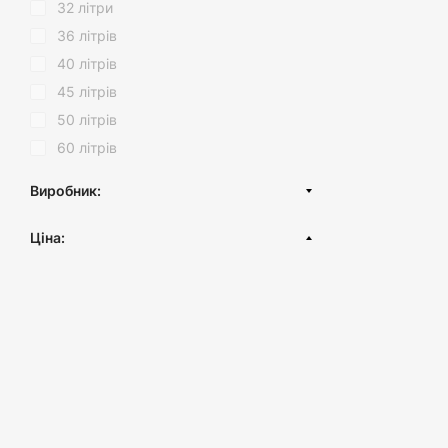
32 літри
36 літрів
40 літрів
45 літрів
50 літрів
60 літрів
Виробник:
Туреччина
Ціна:
грн.