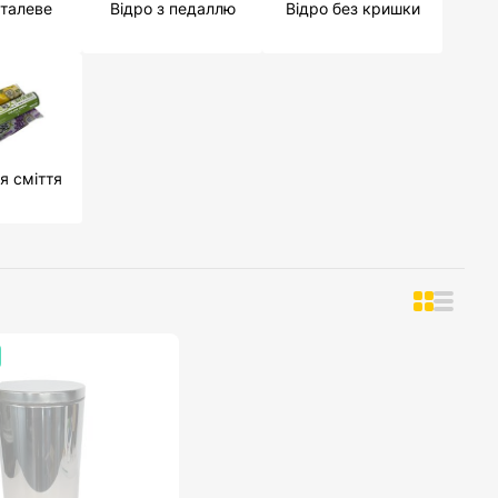
еталеве
Відро з педаллю
Відро без кришки
я сміття