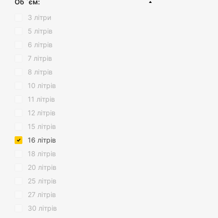
Об `єм:
Область застосува
Відро з поворотною кришкою
Пластик
Коричневий
готелях, магазина
3 літри
Відро з кришкою з мікроліфтом
Пластик (вторинний)
допомагають збере
Сірий
5 літрів
Сміттєві контейнери та баки
Хром
6 літрів
Не втрачайте часу 
Господарські відра
Жовтий
гарантуємо вам ви
7 літрів
простішим та при
Помаранчевий
8 літрів
Синій
10 літрів
Зелений
11 літрів
Фіолетовий
12 літрів
Червоний
15 літрів
Рожевий
16 літрів
Золото
18 літрів
Антрацит
20 літрів
Блакитний
25 літрів
Прозорий
27 літрів
Блідо-рожевий
30 літрів
Темний шоколад