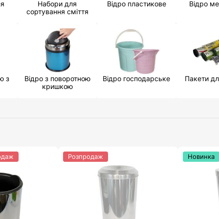
ля
Набори для
Відро пластикове
Відро м
сортування сміття
ю з
Відро з поворотною
Відро господарське
Пакети дл
кришкою
одаж
Розпродаж
Новинка