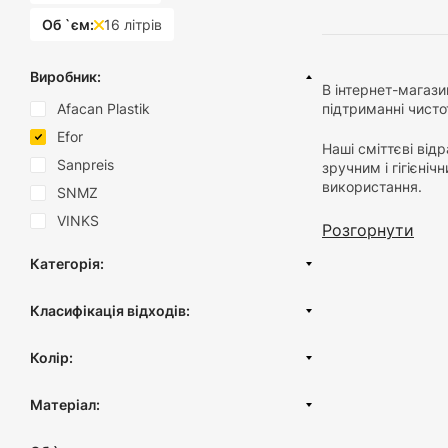
Об `єм:
16 літрів
Виробник:
В інтернет-магази
Afacan Plastik
підтриманні чисто
Efor
Наші сміттєві від
Sanpreis
зручним і гігієніч
використання.
SNMZ
VINKS
Основні конкурент
Розгорнути
Категорія:
Інноваційні функц
що дозволяє уник
Контейнери для сміття
сенсори запаху, щ
Класифікація відходів:
Відро пластикове
Категорія А - харчові/побутові відходи
Розмір та вміст
: 
Відро металеве
Колір:
починаючи від ком
Відро з педаллю
Чорний
Дизайн та стиль:
Матеріал:
Відро без кришки
Білий
дозволяє вам знай
Відро кольорове
Нержавіюча сталь
Кремовий