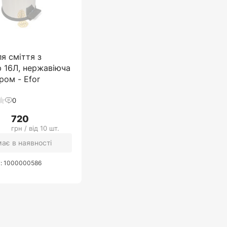
ля сміття з
 16Л, нержавіюча
ром - Efor
0
720
грн / від 10 шт.
ає в наявності
у: 1000000586