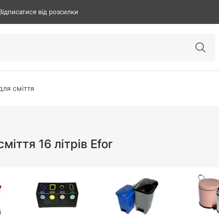
Відписатися від розсилки
для сміття
сміття 16 літрів Efor