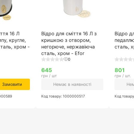
ття 16 Л
Відро для сміття 16 Л з
Відро д
пу, кругле,
кришкою з отвором,
педаллю
таль, хром -
негорюче, нержавіюча
сталь, х
сталь, хром - Efor
0
645
801
грн / шт
грн / шт.
Замовити
Немає в наявності
Нем
0000589
Код товару: 1000000517
Код товар