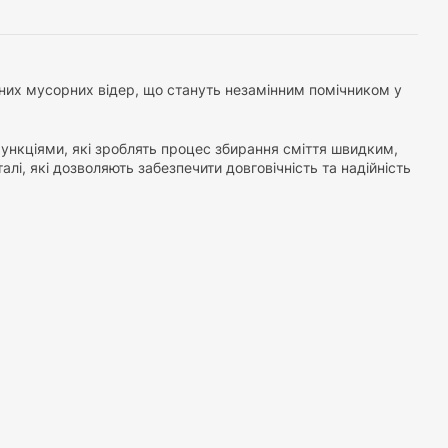
ьних мусорних відер, що стануть незамінним помічником у
функціями, які зроблять процес збирання сміття швидким,
алі, які дозволяють забезпечити довговічність та надійність
томатичного відкривання, які реагують на рух або дотик,
ри використанні. Деякі моделі мають також вбудовані
дро для вас. Ви можете знайти моделі різних розмірів,
ля використання в офісі чи громадських приміщеннях.
ний вигляд. Вони доступні в різних кольорах та дизайнах, що