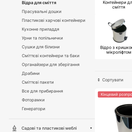
Контейнери д
Відра для сміття
сміття
Прасувальні дошки
Пластикові харчові контейнери
Кухонне приладдя
Урни та попільнички
Сушки для білизни
Відро з кришко
мікроліфтом
Сміттєві контейнери та баки
Органайзери для зберігання
Драбини
Сортувати
Сміттєві пакети
Все для прибирання
Кінцевий розпр
Фоторамки
Генератори
Садові та пластикові меблі