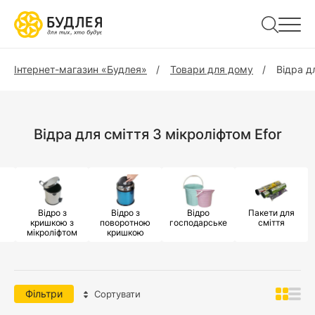
Інтернет-магазин «Будлея»
Товари для дому
Відра д
Відра для сміття З мікроліфтом Efor
Відро з
Відро з
Відро
Пакети для
кришкою з
поворотною
господарське
сміття
мікроліфтом
кришкою
Фільтри
Сортувати