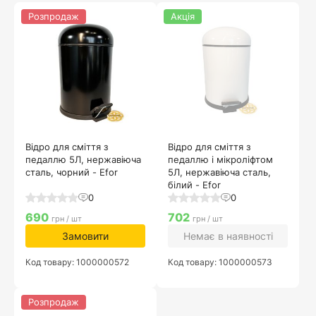
Розпродаж
Акція
Відро для сміття з
Відро для сміття з
педаллю 5Л, нержавіюча
педаллю і мікроліфтом
сталь, чорний - Efor
5Л, нержавіюча сталь,
білий - Efor
0
0
690
702
грн / шт
грн / шт
Замовити
Немає в наявності
Код товару: 1000000572
Код товару: 1000000573
Розпродаж