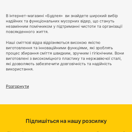
В інтернет-магазині «Будлея» ви знайдете широкий вибір
надійних та функціональних мусорних відер, що стануть
незамінним помічником у підтриманні чистоти та організації
повсякденного життя.
Наші сміттєві відра відрізняються високою якістю
виготовлення та інноваційними функціями, які зроблять
процес збирання сміття швидким, зручним і гігієнічним. Вони
виготовлені з високоміцного пластику та нержавіючої сталі,
які дозволяють забезпечити довговічність та надійність
використання.
Основні конкурентні переваги наших відер для сміття:
Розгорнути
Інноваційні функції:
Наші відра оснащені спеціальними
кришками з механізмами автоматичного відкривання, які
реагують на рух або дотик, що дозволяє уникнути контакту з
руками та забезпечити максимальний комфорт при
використанні. Деякі моделі мають також вбудовані сенсори
запаху, що дозволяє утримувати неприємні запахи всередині
Підпишіться на нашу розсилку
відра.