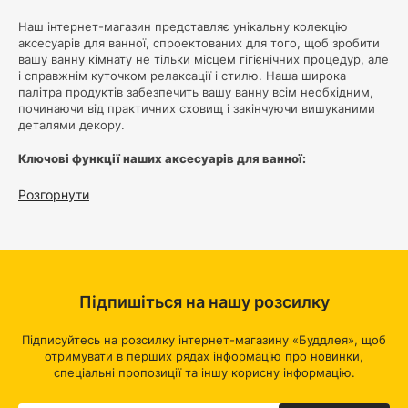
Наш інтернет-магазин представляє унікальну колекцію
аксесуарів для ванної, спроектованих для того, щоб зробити
вашу ванну кімнату не тільки місцем гігієнічних процедур, але
і справжнім куточком релаксації і стилю. Наша широка
палітра продуктів забезпечить вашу ванну всім необхідним,
починаючи від практичних сховищ і закінчуючи вишуканими
деталями декору.
Ключові функції наших аксесуарів для ванної:
Організація та зберігання:
Наші аксесуари надають
Розгорнути
безліч варіантів для зберігання ваших ванних приладдя,
від полиць і гачків до розумних контейнерів. Ваша ванна
кімната завжди буде акуратною і організованою.
Естетика та стиль:
Ми розуміємо, що дизайн важливий.
Тому наші аксесуари відрізняються вишуканим дизайном і
сучасними лініями, які підкреслять характер вашої ванної
Підпишіться на нашу розсилку
кімнати. Ви зможете вибрати продукти, які відповідають
вашим уподобанням стилю.
Підписуйтесь на розсилку інтернет-магазину «Буддлея», щоб
Зручність використання:
Ми приділяємо особливу увагу
отримувати в перших рядах інформацію про новинки,
практичності наших товарів. Легкість установки,
зручність експлуатації і довговічність - це те, що робить
спеціальні пропозиції та іншу корисну інформацію.
наші аксесуари унікальними.