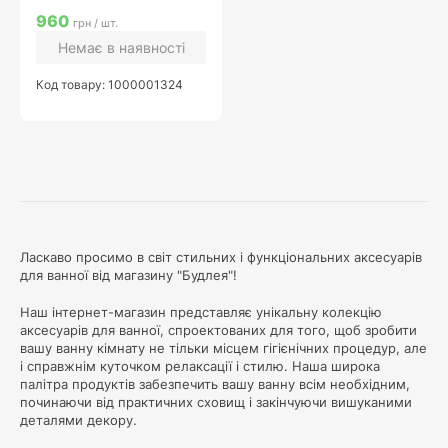
960
грн / шт.
Немає в наявності
Код товару: 1000001324
Ласкаво просимо в світ стильних і функціональних аксесуарів
для ванної від магазину "Будлея"!
Наш інтернет-магазин представляє унікальну колекцію
аксесуарів для ванної, спроектованих для того, щоб зробити
вашу ванну кімнату не тільки місцем гігієнічних процедур, але
і справжнім куточком релаксації і стилю. Наша широка
палітра продуктів забезпечить вашу ванну всім необхідним,
починаючи від практичних сховищ і закінчуючи вишуканими
деталями декору.