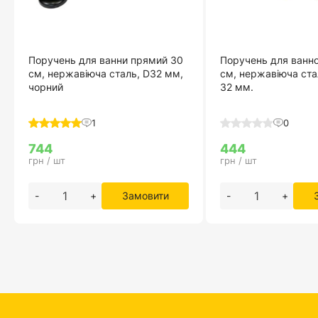
Поручень для ванни прямий 30
Поручень для ванно
см, нержавіюча сталь, D32 мм,
см, нержавіюча ста
чорний
32 мм.
1
0
744
444
грн / шт
грн / шт
-
+
Замовити
-
+