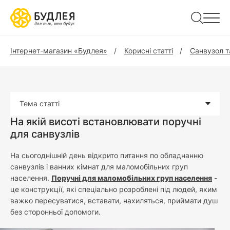
Інтернет-магазин «Будлея»
Корисні статті
Санвузол т
Тема статті
На якій висоті встановлювати поручні
для санвузлів
На сьогоднішній день відкрито питання по обладнанню
санвузлів і ванних кімнат для маломобільних груп
населення.
Поручні для маломобільних груп населення
-
це конструкції, які спеціально розроблені під людей, яким
важко пересуватися, вставати, нахиляться, приймати душ
без сторонньої допомоги.