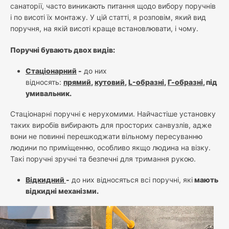
санаторії, часто виникають питання щодо вибору поручнів
і по висоті їх монтажу. У цій статті, я розповім, який вид
поручня, на якій висоті краще встановлювати, і чому.
Поручні бувають двох видів:
Стаціонарний
-
до них
відносять:
прямий
,
кутовий
,
L-образні
,
Г-образні
, під
умивальник.
Стаціонарні поручні є нерухомими. Найчастіше установку
таких виробів вибирають для просторих санвузлів, адже
вони не повинні перешкоджати вільному пересуванню
людини по приміщенню, особливо якщо людина на візку.
Такі поручні зручні та безпечні для тримання рукою.
Відкидний
-
до них відносяться всі поручні, які
мають
відкидні механізми.