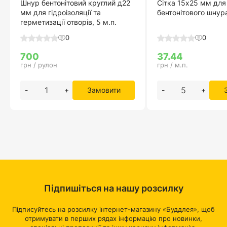
Шнур бентонітовий круглий д22
Сітка 15х25 мм для
мм для гідроізоляції та
бентонітового шнура
герметизації отворів, 5 м.п.
0
0
700
37.44
грн / рулон
грн / м.п.
-
+
Замовити
-
+
Підпишіться на нашу розсилку
Підписуйтесь на розсилку інтернет-магазину «Буддлея», щоб
отримувати в перших рядах інформацію про новинки,