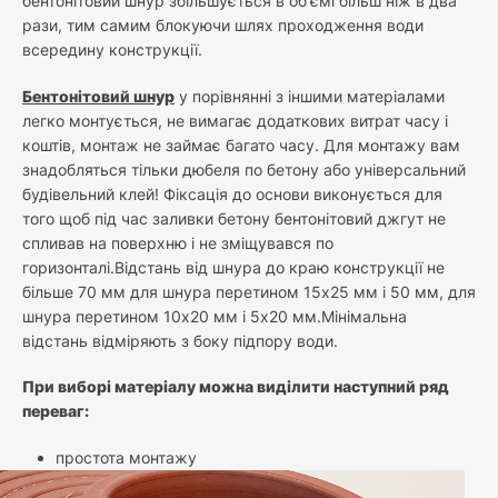
бентонітовий шнур збільшується в об'ємі більш ніж в два
рази, тим самим блокуючи шлях проходження води
всередину конструкції.
Бентонітовий шнур
у порівнянні з іншими матеріалами
легко монтується, не вимагає додаткових витрат часу і
коштів, монтаж не займає багато часу. Для монтажу вам
знадобляться тільки дюбеля по бетону або універсальний
будівельний клей! Фіксація до основи виконується для
того щоб під час заливки бетону бентонітовий джгут не
спливав на поверхню і не зміщувався по
горизонталі.Відстань від шнура до краю конструкції не
більше 70 мм для шнура перетином 15х25 мм і 50 мм, для
шнура перетином 10х20 мм і 5х20 мм.Мінімальна
відстань відміряють з боку підпору води.
При виборі матеріалу можна виділити наступний ряд
переваг:
простота монтажу