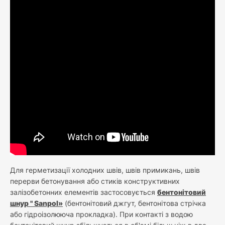
Для герметизації холодних швів, швів примикань, швів
перерви бетонування або стиків конструктивних
залізобетонних елементів застосовується
бентонітовий
шнур " Sanpol»
(бентонітовий джгут, бентонітова стрічка
або гідроізолююча прокладка). При контакті з водою