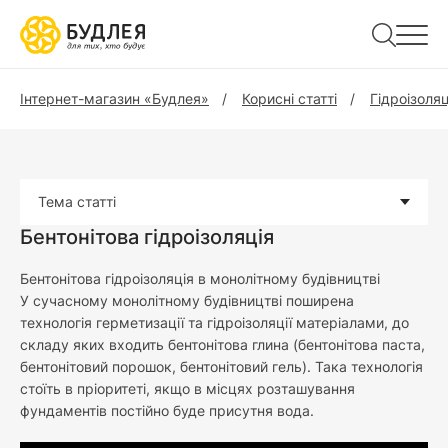
Інтернет-магазин «Будлея»
Корисні статті
Гідроізоляц
Тема статті
Бентонітова гідроізоляція
Бентонітова гідроізоляція в монолітному будівництві
У сучасному монолітному будівництві поширена
технологія герметизації та гідроізоляції матеріалами, до
складу яких входить бентонітова глина (бентонітова паста,
бентонітовий порошок, бентонітовий гель). Така технологія
стоїть в пріоритеті, якщо в місцях розташування
фундаментів постійно буде присутня вода.