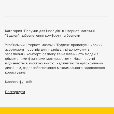
Категория "Поручни для інвалідів" в інтернет-магазині
"Будлея": забезпечення комфорту та безпеки
Український інтернет-магазин "Будлея" пропонує широкий
асортимент поручнів для інвалідів, які допоможуть
забезпечити комфорт, безпеку та незалежність людей з
обмеженими фізичними можливостями. Наші поручні
відрізняються високою якістю, надійністю та ергономічним
дизайном, задля забезпечення максимального задоволення
користувача.
Ключові функції:
Безпека і надійність:
Наші поручні виготовлені з
Розгорнути
високоякісних матеріалів, що забезпечують стабільну та
міцну підтримку. Вони протестовані на витривалість та
можуть витримати значні навантаження, забезпечуючи
впевненість інваліду та його близьким в їхній безпеці.