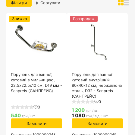
Фільтри
Сортувати
Знижка
Розпродаж
Поручень для ванної,
Поручень для ванної
кутовий з мильницею,
кутовий внутрішній
22.5х22.5x10 см, D19 мм -
80х40x12 см, нержавіюча
Sanpreis (САНПРЕЙС)
сталь, D32 - Sanpreis
(САНПРЕЙС)
0
0
1 200
грн / шт.
540
1 080
грн / шт.
грн / від 5 шт.
Замовити
Замовити
Код товару: 1000000248
Код товару: 1000000249