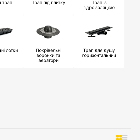
й трап
Трап під плитку
Трап із
гідроізоляцією
дні лотки
Покрівельні
Трап для душу
воронки та
горизонтальний
аератори