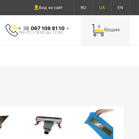
Вхід на сайт
RU
UA
EN
0
+ 38
067 108 81 10
Кошик
ПН-ПТ с 9:00 до 17:00