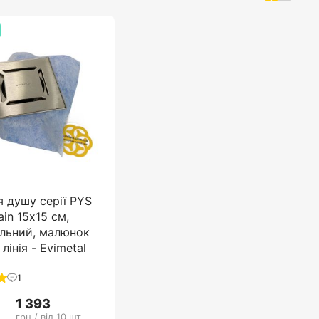
я душу серії PYS
ain 15х15 см,
льний, малюнок
лінія - Evimetal
1
1 393
грн / від 10 шт