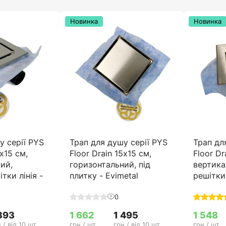
Новинка
Новинка
у серії PYS
Трап для душу серії PYS
Трап дл
5х15 см,
Floor Drain 15х15 см,
Floor Dr
ий,
горизонтальний, під
вертика
тки лінія -
плитку - Evimetal
решітки 
0
393
1 662
1 495
1 548
 / від 10 шт
грн / шт
грн / від 10 шт
грн / шт