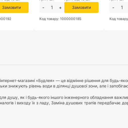
-
+
-
Замовити
Замовити
000192
Код товару: 1000000185
Код товар
інтернет-магазині «Будлея» — це відмінне рішення для будь-як
льки знижують рівень води в ділянці душової зони, але і запобіга
для душу, як і будь-якого іншого інженерного обладнання важливо
алогів і виходу їх з ладу, Заміна душових трапів передбачає до
і представлений широкий асортимент душових трапів різних роз
 для душу такими популярними, є якісне водовідведення, зручні