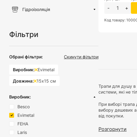
-
+
Гідроізоляція
Код товару: 1000
Фільтри
Обрані фільтри:
Скинути фільтри
Виробник:
Evimetal
Довжина:
15х15 см
Трапи для душу в 
системи, які не ті
Виробник:
При виборі трапа 
Besco
вибору дешевих ан
Evimetal
від покупки.
FEHA
У нашому магазин
Розгорнути
Laris
які роблять трапи