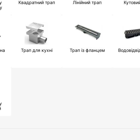
у
Квадратний трап
Лінійний трап
Кутови
у
она
Трап для кухні
Трап із фланцем
Водовідві
у
й