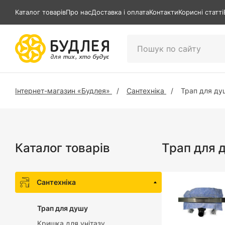
Каталог товарів
Про нас
Доставка і оплата
Контакти
Корисні статті
Інтернет-магазин «Будлея»
Сантехніка
Трап для ду
Каталог товарів
Трап для д
Сантехніка
Трап для душу
Кришка для унітазу