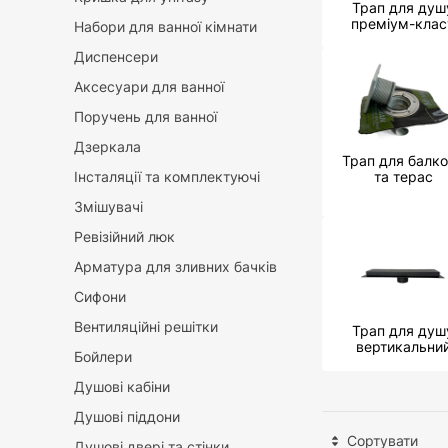
Трап для душ
преміум-клас
Набори для ванної кімнати
Диспенсери
Аксесуари для ванної
Поручень для ванної
Дзеркала
Трап для балк
Інсталяції та комплектуючі
та терас
Змішувачі
Ревізійний люк
Арматура для зливних бачків
Сифони
Вентиляційні решітки
Трап для душ
вертикальни
Бойлери
Душові кабіни
Душові піддони
Сортувати
Душові двері та стінки