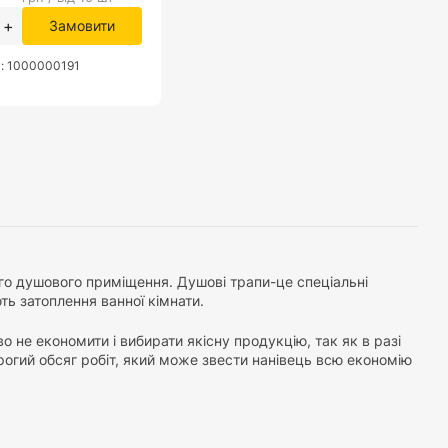
+
Замовити
у: 1000000191
ого душового приміщення. Душові трапи-це спеціальні
ють затоплення ванної кімнати.
 не економити і вибирати якісну продукцію, так як в разі
рогий обсяг робіт, який може звести нанівець всю економію
мірів, форм і матеріалів. Основними ключовими функціями,
сть обслуговування трапа для душу, висока стійкість