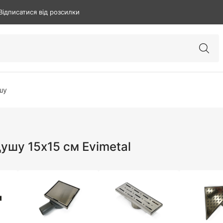
Відписатися від розсилки
шу
ушу 15х15 см Evimetal