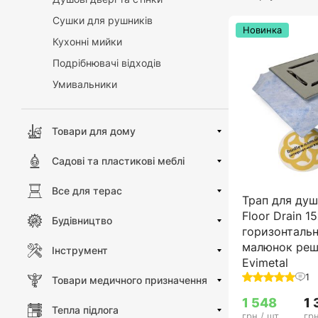
Сушки для рушників
Новинка
Кухонні мийки
Подрібнювачі відходів
Умивальники
Товари для дому
Садові та пластикові меблі
Все для терас
Трап для душ
Floor Drain 1
Будівництво
горизонтальн
малюнок реші
Інструмент
Evimetal
1
Товари медичного призначення
1 548
1 
Тепла підлога
грн / шт
грн