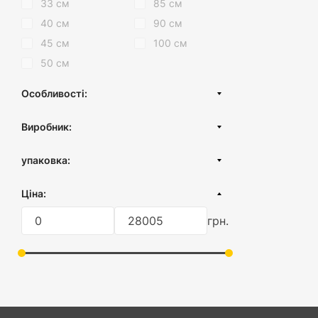
33 см
85 см
40 см
90 см
45 см
100 см
50 см
Особливості:
Двокорпусні
Виробник:
З гідроізоляцією
Туреччина
З металевим корпусом
упаковка:
Україна
З фланцем
картонна коробка
Ціна:
З поворотним сифоном
плівка
грн.