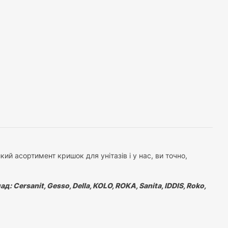
ий асортимент кришок для унітазів і у нас, ви точно,
 Сersanit, Gesso, Della, KOLO, ROKA, Sanita, IDDIS, Roko,
ь яким, ви зможете дуже швидко підібрати кришку для