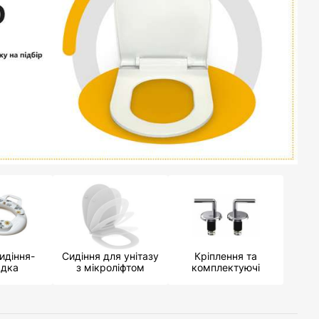
идіння-
Сидіння для унітазу
Кріплення та
адка
з мікроліфтом
комплектуючі