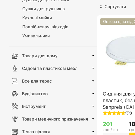
Сортувати
Сушки для рушників
Кухонні мийки
Оптова ціна від
Подрібнювачі відходів
Умивальники
Товари для дому
Садові та пластикові меблі
Все для терас
Сидіння для у
Будівництво
пластик, без 
Інструмент
Sanpreis (С
8
Товари медичного призначення
201
1
грн / шт
грн
Тепла підлога