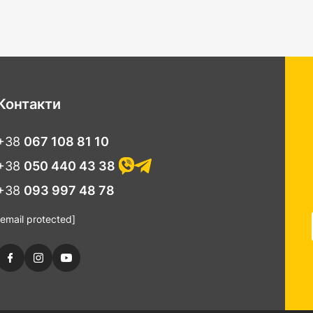
Контакти
+38
067 108 81 10
+38
050 440 43 38
+38
093 997 48 78
[email protected]
у виготовлені з двох варіантів матеріалів:
дюропласт
і
термопл
м якість - ми з радістю Вам допоможемо підібрати.