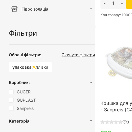
-
+
Гідроізоляція
Код товару: 1000
Фільтри
Обрані фільтри:
Скинути фільтри
упаковка:
плівка
Виробник:
CUCER
GUPLAST
Кришка для 
Sanpreis
- Sanpreis (
Категорія:
0
Сидіння для унітазу