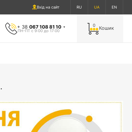
Вхід на сайт
RU
UA
EN
0
+ 38
067 108 81 10
Кошик
ПН-ПТ с 9:00 до 17:00
.