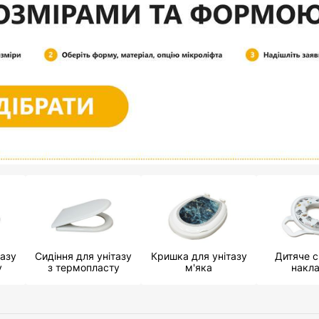
тазу
Сидіння для унітазу
Кришка для унітазу
Дитяче с
у
з термопласту
м'яка
накл