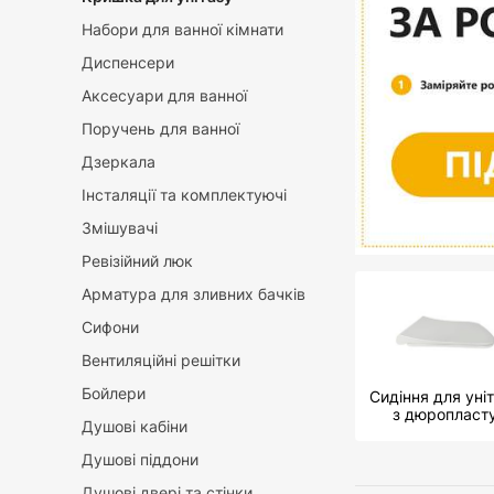
Набори для ванної кімнати
Диспенсери
Аксесуари для ванної
Поручень для ванної
Дзеркала
Інсталяції та комплектуючі
Змішувачі
Ревізійний люк
Арматура для зливних бачків
Сифони
Вентиляційні решітки
Бойлери
Сидіння для уні
з дюропласт
Душові кабіни
Душові піддони
Душові двері та стінки