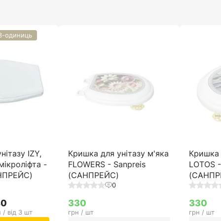
 3-одиниць
нітазу IZY,
Кришка для унітазу м'яка
Кришка 
мікроліфта -
FLOWERS - Sanpreis
LOTOS -
АНПРЕЙС)
(САНПРЕЙС)
(САНПР
0
80
330
330
 / від 3 шт
грн / шт
грн / шт