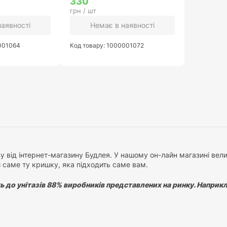
330
грн / шт
наявності
Немає в наявності
0001064
Код товару: 1000001072
у від інтернет-магазину Будлея. У нашому он-лайн магазині велик
 саме ту кришку, яка підходить саме вам.
 до унітазів 88% виробників представлених на ринку. Наприклад:
 сайті ми розробили
калькулятор підбору сидінь
, скориставшис
ми зробили відео-інструкцію з підбору кришок.