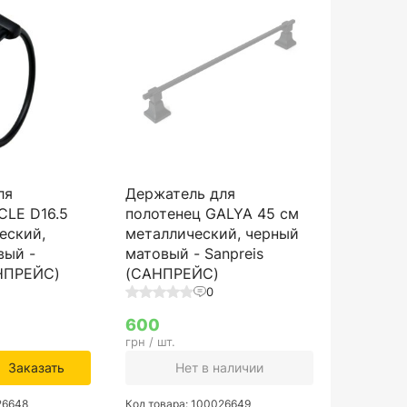
ля
Держатель для
CLE D16.5
полотенец GALYA 45 см
еский,
металлический, черный
вый -
матовый - Sanpreis
АНПРЕЙС)
(САНПРЕЙС)
0
600
грн / шт.
Заказать
Нет в наличии
26648
Код товара: 100026649