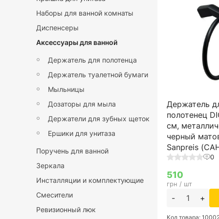
Наборы для ванной комнаты
Диспенсеры
Аксессуары для ванной
Держатель для полотенца
Держатель туалетной бумаги
Мыльницы
Держатель д
Дозаторы для мыла
полотенец DI
Держатели для зубных щеток
см, металлич
Ершики для унитаза
черный мато
Sanpreis (С
Поручень для ванной
0
Зеркала
510
Инсталляции и комплектующие
грн / шт
Смесители
-
+
Ревизионный люк
Код товара: 1000