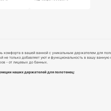
ь комфорта в вашей ванной с уникальным держателем для поло
ый не только добавляет уют и функциональность в вашу ванную 
ов - от лицевых до банных.
ункции наших держателей для полотенец:
ость:
Наши держатели предназначены для размещения полотенец
Вы сможете удобно развешивать полотенца без затруднений.
е
: В нашем ассортименте есть держатели для полотенец с раз
нной комнаты и дизайна.
пление:
Для тех, кто стремится сохранить минималистичный и э
пления. Они обеспечивают надежную фиксацию без видимых эл
добство
: Некоторые наши держатели обладают гибкими механ