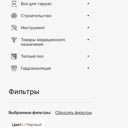
Все для террас
вешалки. Это
Декоративны
добавляют ша
Строительство
Преимущества ис
Инструмент
Организация 
Товары медицинского
пространство
назначения
Практичност
Стремление 
Теплый пол
потребности 
Гидроизоляция
Где не обойтись 
ванные комна
гостиницы и 
Фильтры
коммерческие
Выберите функцио
в вашей ванной к
Выбранные фильтры:
Сбросить фильтры
Цвет:
Черный