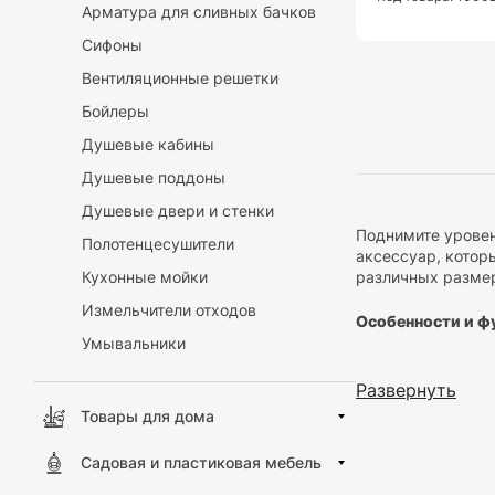
Арматура для сливных бачков
Сифоны
Вентиляционные решетки
Бойлеры
Душевые кабины
Душевые поддоны
Душевые двери и стенки
Поднимите уровен
Полотенцесушители
аксессуар, котор
различных размер
Кухонные мойки
Измельчители отходов
Особенности и ф
Умывальники
Универсальн
тела и ног. 
Развернуть
Разнообрази
Товары для дома
для вашей ва
Скрытое кре
Садовая и пластиковая мебель
способом кре
Гибкость и у