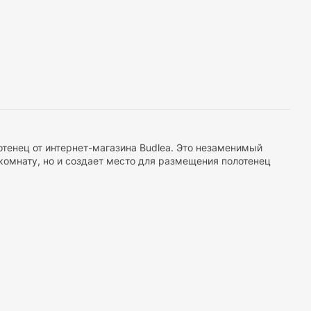
тенец от интернет-магазина Budlea. Это незаменимый
комнату, но и создает место для размещения полотенец
 любого размера – от маленьких для лица до больших для
ными способами крепления. Выберите подходящий вариант
легантный вид ванной, у нас есть держатели с скрытым
ементов крепления.
измами, позволяющими перемещать перекладины или