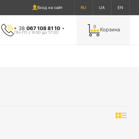
Вход на сайт
RU
UA
EN
0
+ 38
067 108 81 10
Корзина
ПН-ПТ с 9:00 до 17:00