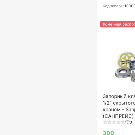
Код товара: 1000
Конечная распр
Запорный кла
1/2" скрытог
краном - San
(САНПРЕЙС)
0
300