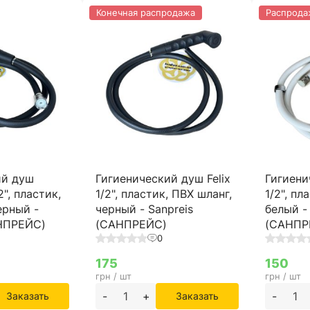
Конечная распродажа
Распрода
ий душ
Гигиенический душ Felix
Гигиени
2", пластик,
1/2", пластик, ПВХ шланг,
1/2", пл
ерный -
черный - Sanpreis
белый -
АНПРЕЙС)
(САНПРЕЙС)
(САНПР
0
175
150
грн / шт
грн / шт
-
+
-
Заказать
Заказать