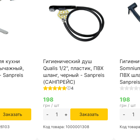
ля кухни
Гигиенический душ
Гигиени
ычажный,
Qualis 1/2", пластик, ПВХ
Somnium
- Sanpreis
шланг, черный - Sanpreis
ПВХ шла
(САНПРЕЙС)
Sanprei
4
198
198
грн / шт
грн / шт
-
+
-
Заказать
Заказать
26103
Код товара: 1000001308
Код товар