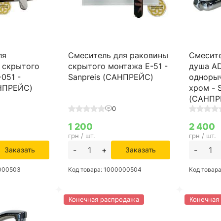
ля
Смеситель для раковины
Смесите
 скрытого
скрытого монтажа E-51 -
душа A
051 -
Sanpreis (САНПРЕЙС)
одноры
АНПРЕЙС)
хром - 
(САНПР
0
1 200
2 400
грн / шт.
грн / шт.
-
+
-
Заказать
Заказать
0000503
Код товара: 1000000504
Код товар
Конечная распродажа
Конечная