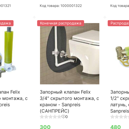
001321
Код товара: 1000001322
Код товар
одажа
Конечная распродажа
Распрода
пан Felix
Запорный клапан Felix
Запорны
о монтажа, с
3/4" скрытого монтажа, с
1/2" ск
preis
краном - Sanpreis
латунь,
(САНПРЕЙС)
Sanprei
0
300
480