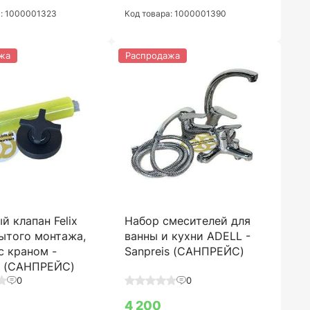
а: 1000001323
Код товара: 1000001390
жа
Распродажа
й клапан Felix
Набор смесителей для
рытого монтажа,
ванны и кухни ADELL -
 с краном -
Sanpreis (САНПРЕЙС)
s (САНПРЕЙС)
0
0
4 200