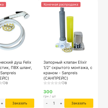
жа
Конечная распродажа
ческий душ Felix
Запорный клапан Elixir
астик, ПВХ шланг,
1/2" скрытого монтажа, с
 Sanpreis
краном - Sanpreis
ЕЙС)
(САНПРЕЙС)
0
0
300
грн / шт
+
-
+
Заказать
Заказать