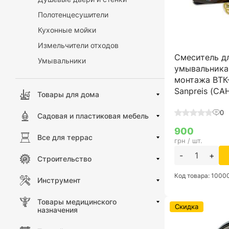
Полотенцесушители
Кухонные мойки
Измельчители отходов
Смеситель д
Умывальники
умывальника
монтажа ВТК-
Sanpreis (С
Товары для дома
0
Садовая и пластиковая мебель
900
Все для террас
грн / шт.
-
+
Строительство
Код товара: 100
Инструмент
Товары медицинского
Скидка
назначения