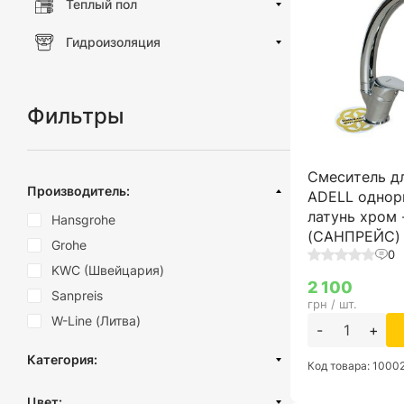
Теплый пол
Гидроизоляция
Фильтры
Смеситель д
Производитель:
ADELL однор
латунь хром 
Hansgrohe
(САНПРЕЙС)
Grohe
0
KWC (Швейцария)
2 100
Sanpreis
грн / шт.
W-Line (Литва)
-
+
Категория:
Код товара: 1000
Гигиенический душ
Цвет: