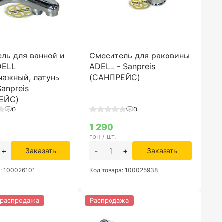
ль для ванной и
Смеситель для раковины
DELL
ADELL - Sanpreis
чажный, латунь
(САНПРЕЙС)
Sanpreis
ЕЙС)
0
0
1 290
грн / шт.
+
-
+
Заказать
Заказать
а: 100026101
Код товара: 100025938
 распродажа
Распродажа