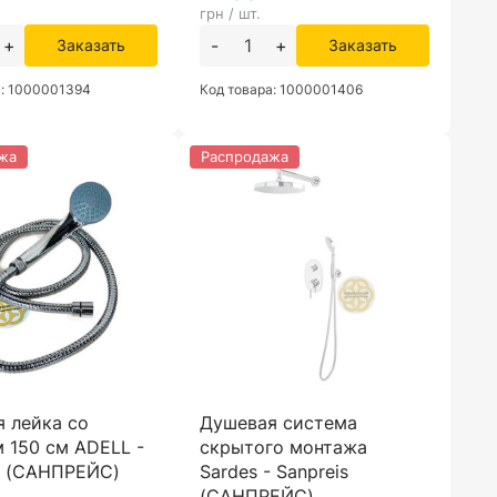
грн / шт.
+
-
+
Заказать
Заказать
а: 1000001394
Код товара: 1000001406
жа
Распродажа
 лейка со
Душевая система
 150 см ADELL -
скрытого монтажа
s (САНПРЕЙС)
Sardes - Sanpreis
(САНПРЕЙС)