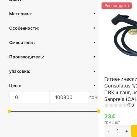
Распродажа
Черный
Материал:
Белый
Пластик
Хром
Особенности:
Латунь
ПВХ шланг
Смесители :
Шланг из нержавеющей стали
Душевые системы
Производитель:
Смеситель для ванны
Турция
Смеситель для кухни
упаковка:
Смеситель для мойки
Гигиеническ
картонная коробка
Consolatus 1/
Цена:
Смеситель для умывальника
ПВХ шланг, ч
Смеситель для душа
грн.
Sanpreis (С
Комплект смесителей
0
Смеситель с термостатом
234
грн / шт
-
+