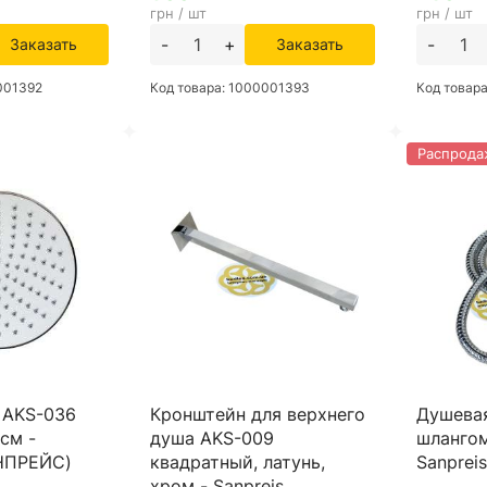
грн / шт
грн / шт
-
+
-
Заказать
Заказать
001392
Код товара: 1000001393
Код товар
Распрода
 AKS-036
Кронштейн для верхнего
Душевая
см -
душа AKS-009
шлангом
АНПРЕЙС)
квадратный, латунь,
Sanprei
хром - Sanpreis