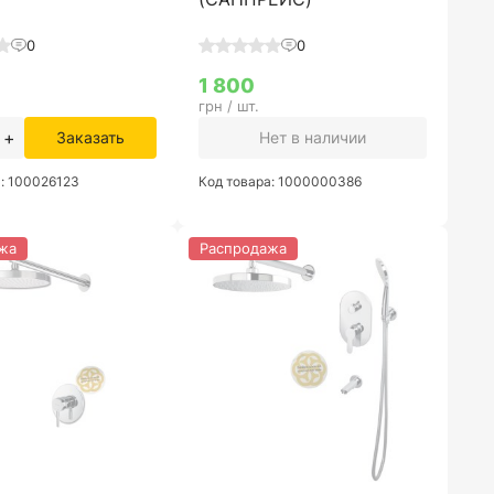
0
0
1 800
грн / шт.
+
Заказать
Нет в наличии
а: 100026123
Код товара: 1000000386
жа
Распродажа