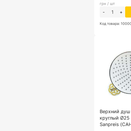
грн / шт
-
+
Код товара: 1000
Верхний душ
круглый Ø25 
Sanpreis (С