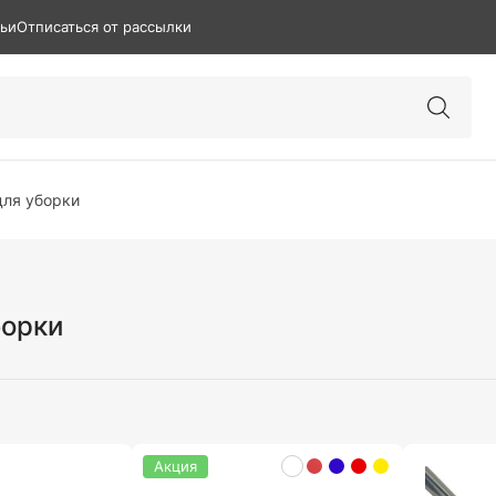
тьи
Отписаться от рассылки
для уборки
борки
Акция