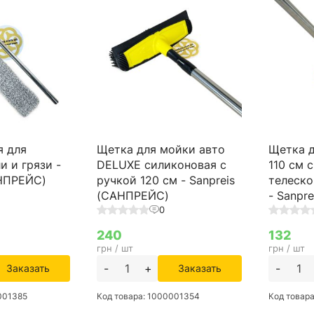
я для
Щетка для мойки авто
Щетка д
и и грязи -
DELUXE силиконовая с
110 см 
АНПРЕЙС)
ручкой 120 см - Sanpreis
телеско
(САНПРЕЙС)
- Sanpr
0
240
132
грн / шт
грн / шт
-
+
-
Заказать
Заказать
001385
Код товара: 1000001354
Код товар