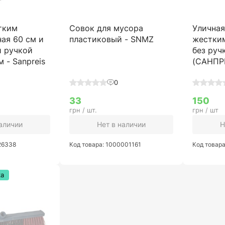
тким
Совок для мусора
Уличная
ая 60 см и
пластиковый - SNMZ
жестки
 ручкой
без ручк
м - Sanpreis
(САНПР
0
33
150
грн / шт.
грн / шт
наличии
Нет в наличии
Н
26338
Код товара: 1000001161
Код товар
ка