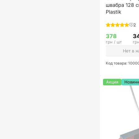
швабра 128 с
Plastik
2
378
3
грн / шт
грн
Нет в 
Код товара: 1000
Акция
Новин