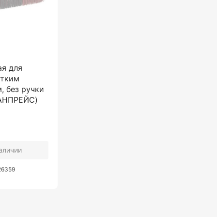
ая для
стким
, без ручки
САНПРЕЙС)
наличии
26359