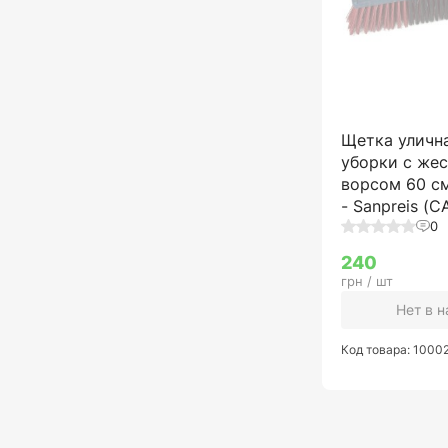
Щетка уличн
уборки с же
ворсом 60 см
- Sanpreis (
0
240
грн / шт
Нет в 
Код товара: 1000