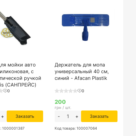
ля мойки авто
Держатель для мопа
силиконовая, с
универсальный 40 см,
пической ручкой
синий - Afacan Plastik
eis (САНПРЕЙС)
0
0
200
грн / шт.
+
-
+
Заказать
Заказать
а: 1000001387
Код товара: 100007064