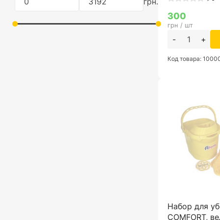
грн.
Светло-салатовый
300
грн / шт
-
+
Код товара: 100
Набор для у
COMFORT, вед