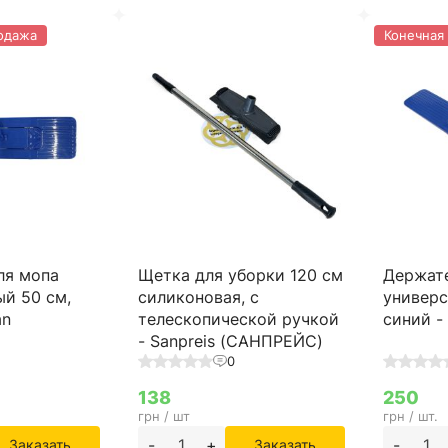
одажа
Конечная
ля мопа
Щетка для уборки 120 см
Держат
ый 50 см,
силиконовая, с
универс
an
телескопической ручкой
синий -
- Sanpreis (САНПРЕЙС)
0
138
250
грн / шт
грн / шт.
-
+
-
Заказать
Заказать