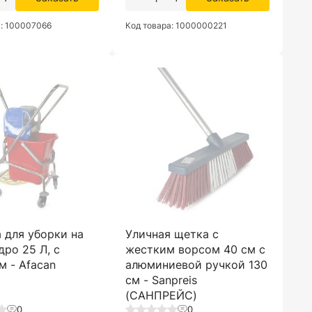
а: 100007066
Код товара: 1000000221
 для уборки на
Уличная щетка с
дро 25 Л, с
жестким ворсом 40 см с
 - Afacan
алюминиевой ручкой 130
см - Sanpreis
(САНПРЕЙС)
0
0