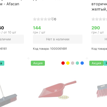
м - Afacan
вторичн
желтый, 
0
40
144
290
 / от 10 шт
грн / шт
грн / шт
наличии
Нет в наличии
Н
06161
Код товара: 1000061691
Код товар
ка
Акция
Акция