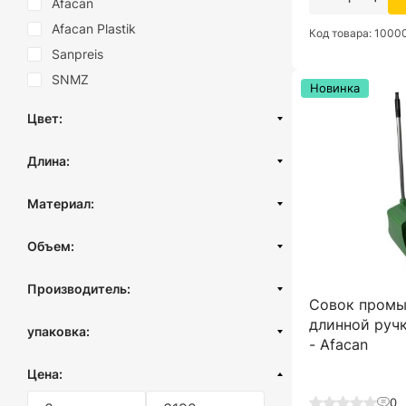
Afacan
Afacan Plastik
Код товара: 1000
Sanpreis
SNMZ
Новинка
Цвет:
Красно-синий
Длина:
Желто-синий
Черный
Материал:
Белый
Пластик
Объем:
Серый
Пластик (вторичный)
Желтый
12 литров
Силикон
Производитель:
Синий
Совок промы
Турция
длинной ручк
Зеленый
упаковка:
- Afacan
Красный
без упаковки
Цена:
Голубой
Бледно-розовый
0