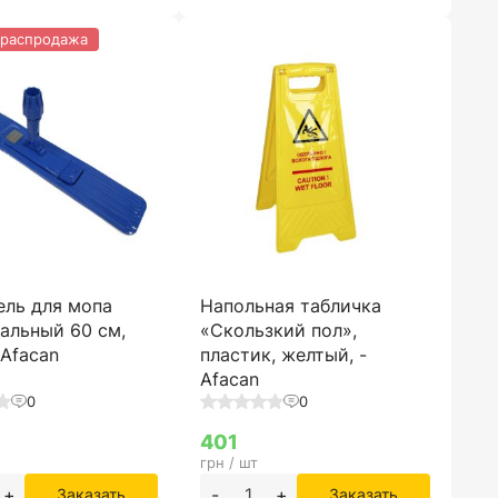
 распродажа
ель для мопа
Напольная табличка
альный 60 см,
«Скользкий пол»,
 Afacan
пластик, желтый, -
Afacan
0
0
401
грн / шт
+
-
+
Заказать
Заказать