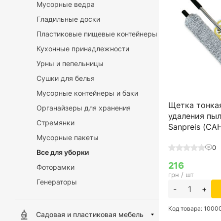
Мусорные ведра
Гладильные доски
Пластиковые пищевые контейнеры
Кухонные принадлежности
Урны и пепельницы
Сушки для белья
Мусорные контейнеры и баки
Щетка тонка
Органайзеры для хранения
удаления пыл
Стремянки
Sanpreis (С
Мусорные пакеты
0
Все для уборки
216
Фоторамки
грн / шт
Генераторы
-
+
Код товара: 1000
Садовая и пластиковая мебель