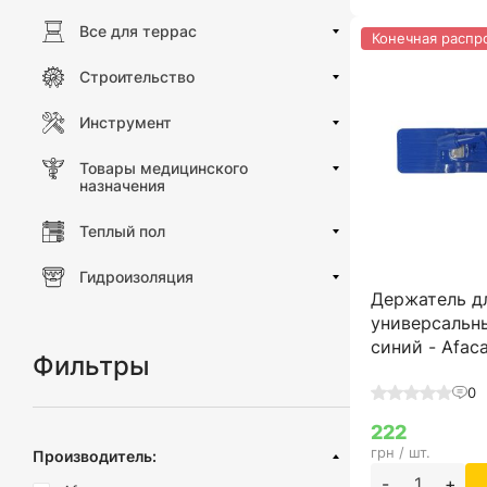
Все для террас
Конечная распр
Строительство
Инструмент
Товары медицинского
назначения
Теплый пол
Гидроизоляция
Держатель д
универсальн
синий - Afac
Фильтры
0
222
грн / шт.
Производитель:
-
+