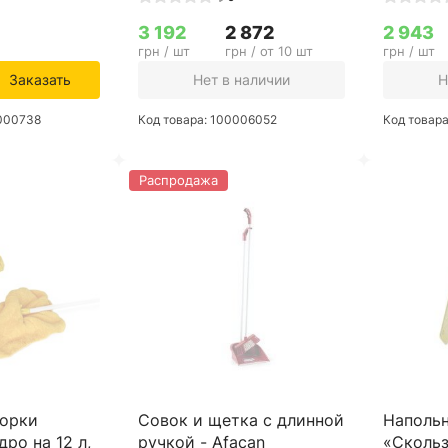
3 192
2 872
2 943
грн / шт
грн / от 10 шт
грн / шт
Заказать
Нет в наличии
Н
0000738
Код товара: 100006052
Код товар
Распродажа
борки
Совок и щетка с длинной
Напольн
ро на 12 л,
ручкой - Afacan
«Скольз