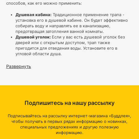
способов, как его можно применить:
Душевая кабина:
Традиционное применение трапа -
установка его в душевой кабине. Он будет эффективно
собирать воду и направлять ее в канализацию,
предотвращая затопления ванной комнаты.
Душевой уголок:
Если у вас есть душевой уголок без
дверей или с открытым доступом, трап также
пригодится для отведения воды. Установите его в
угловой области душа.
Ванная комната без бортиков:
В некоторых
современных дизайнах ванных комнат применяются
Развернуть
душевые зоны без бортиков, где вода стекает прямо на
пол. В этом случае трап для душа 40 см будет
неотъемлемым элементом для эффективного сбора
воды и ее отведения.
Ванная комната с минималистическим дизайном:
Если
ваша ванная комната имеет минималистический дизайн
Подпишитесь на нашу рассылку
и вы хотите сохранить чистоту и эстетику пространства,
трапы малого размера подходят идеально, так как они
менее заметны и не нарушают общий стиль интерьера.
Подписывайтесь на рассылку интернет-магазина «Буддлея»,
Установка под столешницей:
В некоторых случаях,
чтобы получать в первых рядах информацию о новинках,
например, при оборудовании ванных комнат в
специальных предложениях и другую полезную
коммерческих помещениях, трапы могут быть
информацию.
установлены под столешницей или в полу, чтобы