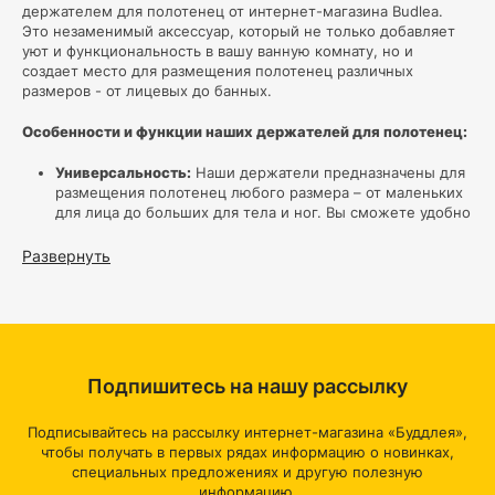
держателем для полотенец от интернет-магазина Budlea.
Это незаменимый аксессуар, который не только добавляет
уют и функциональность в вашу ванную комнату, но и
создает место для размещения полотенец различных
размеров - от лицевых до банных.
Особенности и функции наших держателей для полотенец:
Универсальность:
Наши держатели предназначены для
размещения полотенец любого размера – от маленьких
для лица до больших для тела и ног. Вы сможете удобно
развешивать полотенца без затруднений.
Разнообразие
: В нашем ассортименте есть держатели
Развернуть
для полотенец с разными способами крепления.
Выберите подходящий вариант для вашей ванной
комнаты и дизайна.
Скрытое крепление:
Для тех, кто стремится сохранить
минималистичный и элегантный вид ванной, у нас есть
держатели с скрытым способом крепления. Они
Подпишитесь на нашу рассылку
обеспечивают надежную фиксацию без видимых
элементов крепления.
Гибкость и удобство
: Некоторые наши держатели
Подписывайтесь на рассылку интернет-магазина «Буддлея»,
обладают гибкими механизмами, позволяющими
чтобы получать в первых рядах информацию о новинках,
перемещать перекладины или вешалки. Это очень
специальных предложениях и другую полезную
удобно, особенно в ограниченных пространствах.
информацию.