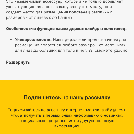
Это незаменимый аксессуар, который не только добавляет
уют и функциональность в вашу ванную комнату, но и
создает место для размещения полотенец различных
размеров - от лицевых до банных.
Особенности и функции наших держателей для полотенец:
Универсальность:
Наши держатели предназначены для
размещения полотенец любого размера – от маленьких
для лица до больших для тела и ног. Вы сможете удобно
развешивать полотенца без затруднений.
Разнообразие
: В нашем ассортименте есть держатели
Развернуть
для полотенец с разными способами крепления.
Выберите подходящий вариант для вашей ванной
комнаты и дизайна.
Скрытое крепление:
Для тех, кто стремится сохранить
минималистичный и элегантный вид ванной, у нас есть
держатели с скрытым способом крепления. Они
Подпишитесь на нашу рассылку
обеспечивают надежную фиксацию без видимых
элементов крепления.
Гибкость и удобство
: Некоторые наши держатели
Подписывайтесь на рассылку интернет-магазина «Буддлея»,
обладают гибкими механизмами, позволяющими
чтобы получать в первых рядах информацию о новинках,
перемещать перекладины или вешалки. Это очень
специальных предложениях и другую полезную
удобно, особенно в ограниченных пространствах.
информацию.
Декоративные элементы:
Для создания эстетического