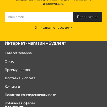
каждого изделия.
информацию.
Преимущества наших держателей для туалетной бумаги:
Подписаться
Многообразие дизайна:
В нашем ассортименте
представлены держатели разных стилей и форм, чтобы
Отписаться от рассылки
вы могли выбрать наилучший вариант, соответствующий
вашему интерьеру.
Простота установки:
Монтаж наших держателей -
быстрый и незамысловатый процесс. Вы получите все
Интернет-магазин «Будлея»
необходимые элементы для установки, а также
подробные инструкции.
Каталог товаров
Универсальное применение:
Держатели для туалетной
бумаги подходят не только для домашних ванн, но и для
О нас
общественных мест, офисов и других пространств, где
ценятся комфорт и гигиеничность.
Преимущества
Использование держателей для туалетной бумаги:
Доставка и оплата
Частные ванные:
Сделайте вашу ванную комнату более
Контакты
функциональной и стильной с помощью наших
держателей для туалетной бумаги.
Политика конфиденциальности
Гостиницы и офисы
: Обеспечьте удобство и комфорт
для гостей, предоставив им легкий доступ к туалетной
Публичная оферта
бумаге.