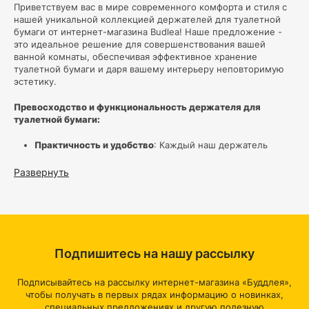
Приветствуем вас в мире современного комфорта и стиля с
нашей уникальной коллекцией держателей для туалетной
бумаги от интернет-магазина Budlea! Наше предложение -
это идеальное решение для совершенствования вашей
ванной комнаты, обеспечивая эффективное хранение
туалетной бумаги и даря вашему интерьеру неповторимую
эстетику.
Превосходство и функциональность держателя для
туалетной бумаги:
Практичность и удобство
: Каждый наш держатель
разработан с учетом максимальной удобности
использования. Современный механизм обеспечивает
Развернуть
легкость замены туалетной бумаги, обеспечивая
бесперебойный доступ к необходимому продукту.
Современный дизайн:
Держатель для туалетной бумаги
от Budlea - это не просто функциональное устройство, а
и стильный акцент для вашей ванной комнаты.
Современные формы и изысканная отделка подчеркнут
Подпишитесь на нашу рассылку
современный дизайн вашего интерьера.
Прочность и надежность:
Мы используем только
высококачественные материалы, что гарантирует долгий
Подписывайтесь на рассылку интернет-магазина «Буддлея»,
срок службы наших держателей. Это означает, что вы
чтобы получать в первых рядах информацию о новинках,
можете полагаться на надежность и долговечность
специальных предложениях и другую полезную