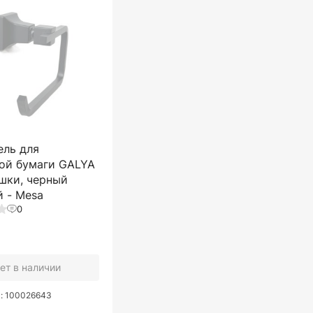
ель для
ой бумаги GALYA
шки, черный
 - Mesa
0
ет в наличии
а: 100026643