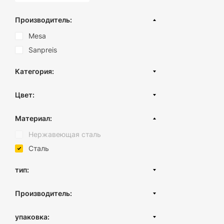
Производитель:
Mesa
Sanpreis
Категория:
Аксессуары для ванной
Цвет:
Черный
Материал:
Хром
Нержавеющая сталь
Бронза
Сталь
Античное золото
тип:
Настенный
Производитель:
Турция
упаковка:
ЕС