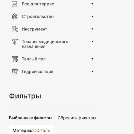
Все для террас
Многообрази
вариант, соо
Строительство
Простота ус
установки, а
Инструмент
Универсальн
офисов и друг
Товары медицинского
назначения
Использование д
Теплый пол
Частные ван
бумаги.
Гидроизоляция
Гостиницы и
Кафе и рест
Общественн
Фильтры
Превратите обыде
в вашем простран
Выбранные фильтры:
Сбросить фильтры
Материал:
Сталь