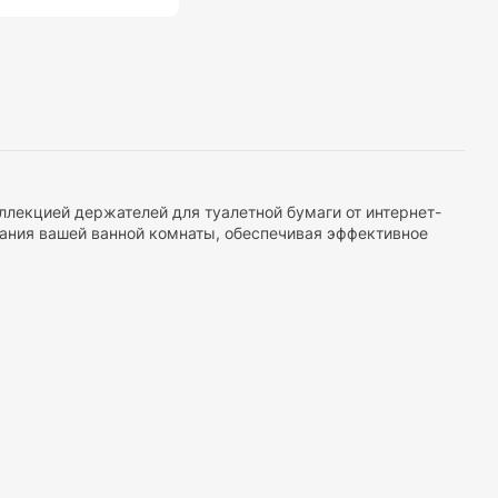
ллекцией держателей для туалетной бумаги от интернет-
вания вашей ванной комнаты, обеспечивая эффективное
симальной удобности использования. Современный
сперебойный доступ к необходимому продукту.
росто функциональное устройство, а и стильный акцент для
ут современный дизайн вашего интерьера.
иалы, что гарантирует долгий срок службы наших
вечность каждого изделия.