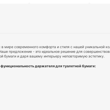
 в мире современного комфорта и стиля с нашей уникальной ко
 Наше предложение - это идеальное решение для совершенство
ой бумаги и даря вашему интерьеру неповторимую эстетику.
 функциональность держателя для туалетной бумаги:
ь и удобство
: Каждый наш держатель разработан с учетом мак
спечивает легкость замены туалетной бумаги, обеспечивая бе
 дизайн:
Держатель для туалетной бумаги от Budlea - это не п
 комнаты. Современные формы и изысканная отделка подчеркн
 надежность:
Мы используем только высококачественные матер
Это означает, что вы можете полагаться на надежность и долго
ших держателей для туалетной бумаги: