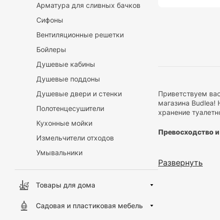
Арматура для сливных бачков
Сифоны
Вентиляционные решетки
Бойлеры
Душевые кабины
Душевые поддоны
Приветствуем вас
Душевые двери и стенки
магазина Budlea!
Полотенцесушители
хранение туалетн
Кухонные мойки
Превосходство и
Измельчители отходов
Практичност
Умывальники
механизм обе
Развернуть
Современный
вашей ванной
Товары для дома
Прочность и
держателей. 
Садовая и пластиковая мебель
Преимущества на