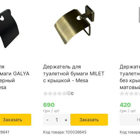
ля
Держатель для
Держат
умаги GALYA
туалетной бумаги MILET
туалетн
черный
с крышкой - Mesa
без кры
esa
матовый
0
690
420
грн / шт
грн / шт
-
+
Заказать
Заказать
Н
26641
Код товара: 100026645
Код товар