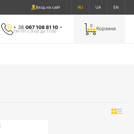
Вход на сайт
RU
UA
EN
0
+ 38
067 108 81 10
Корзина
ПН-ПТ с 9:00 до 17:00