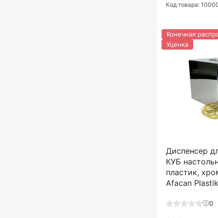
Код товара: 100
Конечная распр
Уценка
Диспенсер д
КУБ настоль
пластик, хр
Afacan Plasti
0