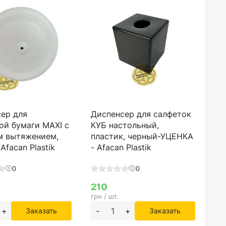
ер для
Диспенсер для салфеток
ой бумаги MAXI с
КУБ настольный,
м вытяжением,
пластик, черный-УЦЕНКА
Afacan Plastik
- Afacan Plastik
0
0
210
грн / шт.
+
-
+
Заказать
Заказать