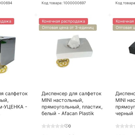
0000694
Код товара: 1000000697
Код товар
одажа
Конечная распродажа
Конечная
Оптовая цена от 3-единиц
Оптовая 
ля салфеток
Диспенсер для салфеток
Диспенс
ный,
MINI настольный,
MINI на
ом-УЦЕНКА -
прямоугольный, пластик,
прямоуг
k
белый - Afacan Plastik
черный -
0