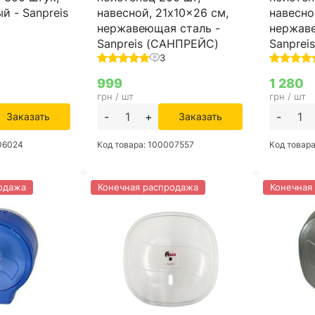
й - Sanpreis
навесной, 21x10x26 см,
навесно
нержавеющая сталь -
нержаве
Sanpreis (САНПРЕЙС)
Sanprei
3
999
1 280
грн / шт
грн / шт
-
+
-
Заказать
Заказать
006024
Код товара: 100007557
Код товар
одажа
Конечная распродажа
Конечная