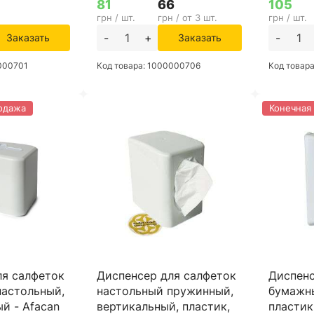
81
66
105
грн / шт.
грн / от 3 шт.
грн / шт.
-
+
-
Заказать
Заказать
0000701
Код товара: 1000000706
Код товар
одажа
Конечная
ля салфеток
Диспенсер для салфеток
Диспенс
настольный,
настольный пружинный,
бумажны
ый - Afacan
вертикальный, пластик,
пластик