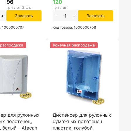
96
120
грн / от 3 шт.
грн / шт
+
-
+
Заказать
Заказать
а: 1000000707
Код товара: 1000000708
 распродажа
Конечная распродажа
ер для рулонных
Диспенсер для рулонных
х полотенец,
бумажных полотенец,
, белый - Afacan
пластик, голубой