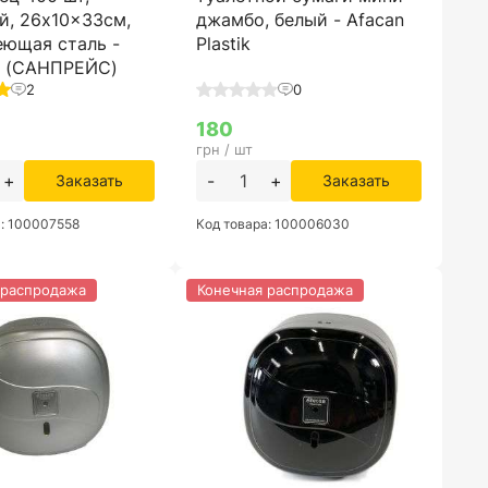
й, 26x10x33см,
джамбо, белый - Afacan
ющая сталь -
Plastik
s (САНПРЕЙС)
2
0
180
грн / шт
+
-
+
Заказать
Заказать
а: 100007558
Код товара: 100006030
 распродажа
Конечная распродажа