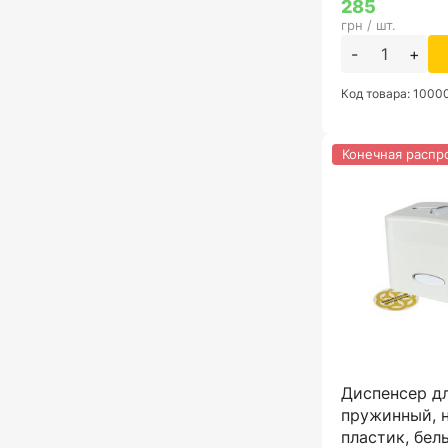
285
грн / шт.
-
+
Код товара: 100
Конечная распр
Диспенсер д
пружинный, 
пластик, бел