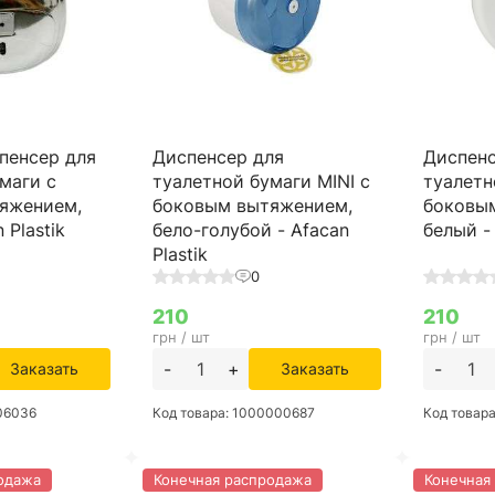
пенсер для
Диспенсер для
Диспенс
маги с
туалетной бумаги MINI с
туалетн
яжением,
боковым вытяжением,
боковы
 Plastik
бело-голубой - Afacan
белый - 
Plastik
0
210
210
грн / шт
грн / шт
-
+
-
Заказать
Заказать
006036
Код товара: 1000000687
Код товар
одажа
Конечная распродажа
Конечная