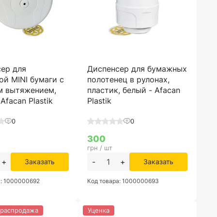
ер для
Диспенсер для бумажных
ой MINI бумаги с
полотенец в рулонах,
м вытяжением,
пластик, белый - Afacan
Afacan Plastik
Plastik
0
0
300
грн / шт
+
-
+
Заказать
Заказать
а: 1000000692
Код товара: 1000000693
 распродажа
Уценка