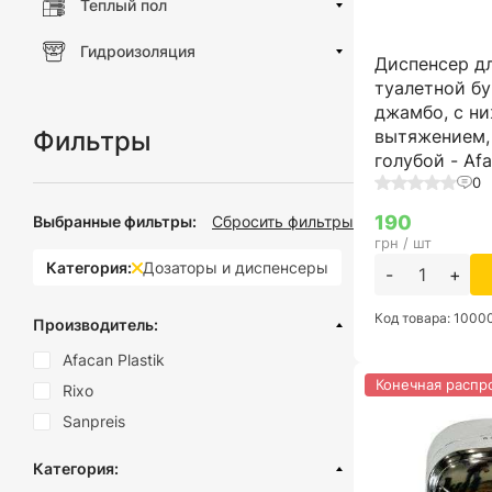
Теплый пол
Гидроизоляция
Диспенсер д
туалетной б
джамбо, с н
Фильтры
вытяжением,
голубой - Afa
0
190
Выбранные фильтры:
Сбросить фильтры
грн / шт
Категория:
Дозаторы и диспенсеры
-
+
Код товара: 100
Производитель:
Afacan Plastik
Конечная распр
Rixo
Sanpreis
Категория: