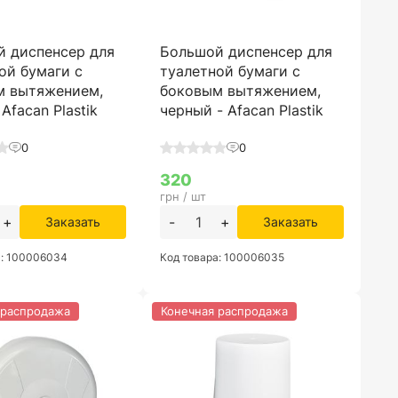
й диспенсер для
Большой диспенсер для
ой бумаги с
туалетной бумаги с
м вытяжением,
боковым вытяжением,
Afacan Plastik
черный - Afacan Plastik
0
0
320
грн / шт
+
-
+
Заказать
Заказать
а: 100006034
Код товара: 100006035
 распродажа
Конечная распродажа