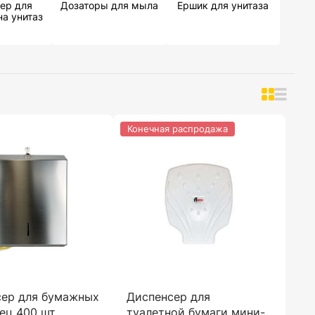
ер для
Дозаторы для мыла
Ершик для унитаза
на унитаз
Конечная распродажа
сер для бумажных
Диспенсер для
ец 400 шт,
туалетной бумаги мини-