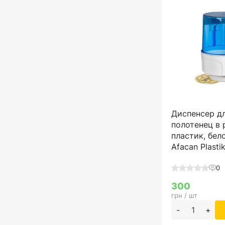
Диспенсер д
полотенец в 
пластик, бел
Afacan Plasti
0
300
грн / шт
-
+