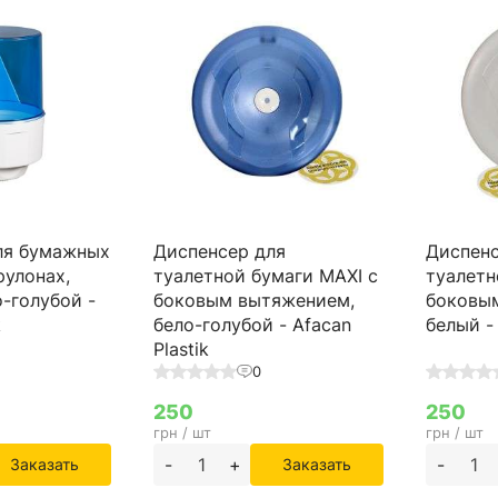
ля бумажных
Диспенсер для
Диспенс
рулонах,
туалетной бумаги MAXI с
туалетн
о-голубой -
боковым вытяжением,
боковы
k
бело-голубой - Afacan
белый - 
Plastik
0
250
250
грн / шт
грн / шт
-
+
-
Заказать
Заказать