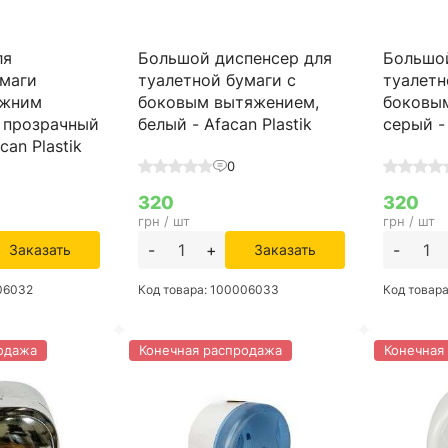
ля
Большой диспенсер для
Большо
умаги
туалетной бумаги с
туалетн
ижним
боковым вытяжением,
боковы
 прозрачный
белый - Afacan Plastik
серый - 
can Plastik
0
320
320
грн / шт
грн / шт
-
+
-
Заказать
Заказать
006032
Код товара: 100006033
Код товар
одажа
Конечная распродажа
Конечная