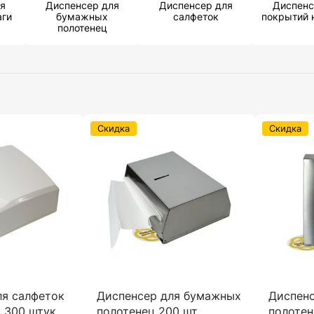
я
Диспенсер для
Диспенсер для
Диспенс
аги
бумажных
салфеток
покрытий 
полотенец
Скидка
Скидка
ля салфеток
Диспенсер для бумажных
Диспен
 300 штук,
полотенец 200 шт,
полотен