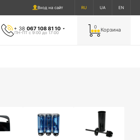
Вход на сайт
RU
UA
EN
0
+ 38
067 108 81 10
Корзина
ПН-ПТ с 9:00 до 17:00