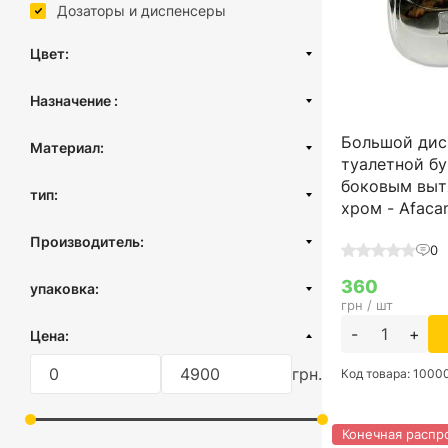
Дозаторы и диспенсеры
Цвет:
Черный
Назначение :
Белый
Для туалетной бумаги
Большой дис
Серый
Материал:
Для бумажных полотенец
туалетной бу
Прозрачный дымчатый
Нержавеющая сталь
боковым выт
Для сидений на унитаз
тип:
Прозрачный голубой
хром - Afacan
Пластик
Для салфеток
Хром
Настенный
Производитель:
0
Хром сатин
Настольный
Турция
360
упаковка:
грн / шт
картонная коробка
-
+
Цена:
грн.
Код товара: 100
Конечная распр