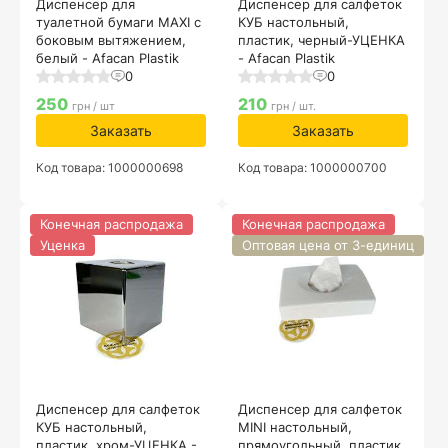
Диспенсер для
Диспенсер для салфеток
туалетной бумаги MAXI с
КУБ настольный,
боковым вытяжением,
пластик, черный-УЦЕНКА
белый - Afacan Plastik
- Afacan Plastik
0
0
250
210
грн / шт
грн / шт.
Заказать
Заказать
Код товара: 1000000698
Код товара: 1000000700
Конечная распродажа
Конечная распродажа
Уценка
Оптовая цена от 3-единиц
Диспенсер для салфеток
Диспенсер для салфеток
КУБ настольный,
MINI настольный,
пластик, хром-УЦЕНКА -
прямоугольный, пластик,