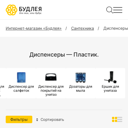
Интернет-магазин «Будлея»
Сантехника
Диспенсер
Диспенсеры — Пластик.
для
Диспенсер для
Диспенсер для
Дозаторы для
Ершик для
х
салфеток
покрытий на
мыла
унитаза
ц
унитаз
Фильтры
Сортировать