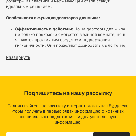
дозаторы из пластика и нержавеющей стали станут
идеальным решением.
Особенности и функции дозаторов для мыла:
Эффективность в действии:
Наши дозаторы для мыла
не только прекрасно смотрятся в ванной комнате, но и
являются практичным средством поддержания
гигиеничности. Они позволяют дозировать мыло точно,
предотвращая избыточный расход и снижая риск
заражения.
Развернуть
Удобство использования:
Одно нажатие – и у вас в
руках точное количество мыла. Это особенно удобно в
суете повседневной жизни, когда времени на лишние
хлопоты не хватает. Пластиковые и нержавеющие
стальные дозаторы обеспечивают легкость управления
расходом мыла и поддерживают ванную в чистоте.
Подпишитесь на нашу рассылку
Стильный дизайн:
Мы гордимся богатством дизайнов и
отделок, которые предлагаем для наших дозаторов. От
минималистичных пластиковых вариантов до
Подписывайтесь на рассылку интернет-магазина «Буддлея»,
изысканных дозаторов из нержавеющей стали – у нас
чтобы получать в первых рядах информацию о новинках,
есть варианты для каждого стиля ванной комнаты.
специальных предложениях и другую полезную
информацию.
Преимущества наших дозаторов для мыла: