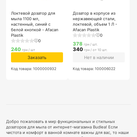
Локтевой дозатор для
Дозатор в корпусе из
мыла 1100 мл,
нержавеющей стали,
настенный, синий с
локтевой, объем 1 Л -
белой кнопкой - Afacan
Afacan Plastik
Plastik
0
0
378
грн / шт.
240
340
грн / шт
грн / от 10 шт.
Заказать
Нет в наличии
Код товара: 1000000932
Код товара: 100006022
Добро пожаловать в мир функциональных и стильных
дозаторов для мыла от интернет-магазина Budlea! Если
чистота и комфорт в ванной комнате важны для вас, то наши