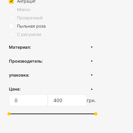
Антрацит
Мокко
Прозрачный
Пыльная роза
С рисунком
Материал:
Нержавеющая сталь
Производитель:
Пластик
Турция
Силикон
упаковка:
Украина
Стекло
без упаковки
Цена:
грн.