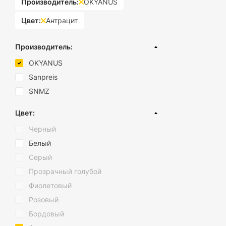
Производитель:
OKYANUS
вручную.
Многофункци
Цвет:
Антрацит
помочь и пер
Бренд и каче
на которые м
Производитель:
Стильный ди
дополнит сти
OKYANUS
Sanpreis
Мы уверены, что 
станут вашими на
SNMZ
магазине "Будлея
Цвет:
Черный
Белый
Серый
Прозрачный голубой
Фиолетовый
Розовый
Бордовый