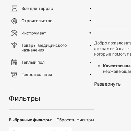
Все для террас
Строительство
Инструмент
Добро пожаловать
Товары медицинского
это важный шаг к
назначения
которые помогут 
Теплый пол
Качественны
нержавеющая 
Гидроизоляция
инструменты 
Эргономичны
Развернуть
готовки прия
Разнообрази
Фильтры
потребности.
Высокая тем
горячих блюд
Антипригарн
Выбранные фильтры:
Сбросить фильтры
антипригарны
Легкость ухо