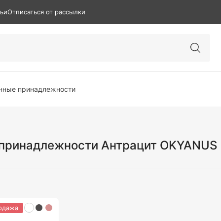
тьи
Отписаться от рассылки
нные принадлежности
 принадлежности Антрацит OKYANUS
одажа