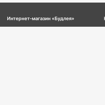
Интернет-магазин «Будлея»
Каталог товаров
О нас
Преимущества
Доставка и оплата
Контакты
Политика конфиденциальности
Публичная оферта
© 2026 Интернет-магазин стройматериалов «Будлея»