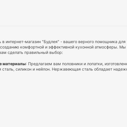
 в интернет-магазин "Будлея" - вашего верного помощника для 
 созданию комфортной и эффективной кухонной атмосферы. Мы 
вам сделать правильный выбор:
е материалы
: Предлагаем вам половники и лопатки, изготовле
сталь, силикон и нейлон. Нержавеющая сталь обладает надеж
- идеальны для антипригарных кастрюль и сковородок.
е ручки
: Обратите внимание на удобные и эргономичные ручки
тным и безопасным.
е размеров и форм:
Мы предлагаем половники и лопатки различ
 Узкие половники удобны для мелких ингредиентов, а широкие л
пературоустойчивость:
Наши половники и лопатки выдерживают
 и в горячих кастрюлях.
ое покрытие:
Если вы предпочитаете антипригарную посуду, обр
м покрытием, которое защитит поверхность вашей посуды.
да:
Наши инструменты легко чистить. Вы можете мыть их в по