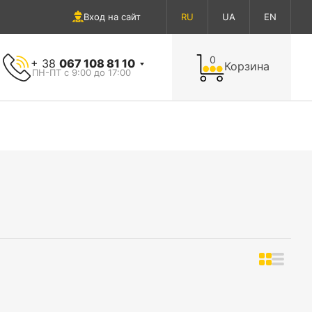
Вход на сайт
RU
UA
EN
0
+ 38
067 108 81 10
Корзина
ПН-ПТ с 9:00 до 17:00