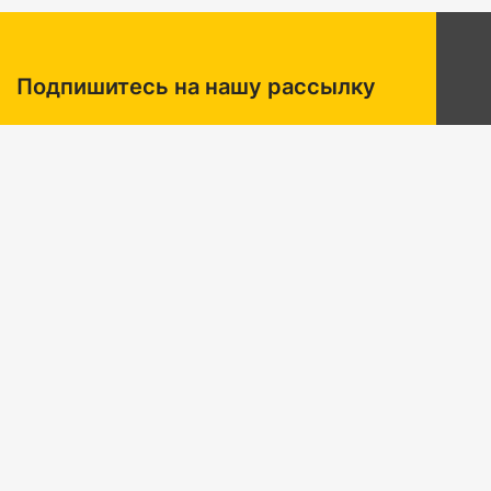
Подпишитесь на нашу рассылку
Подписывайтесь на рассылку интернет-магазина
«Буддлея», чтобы получать в первых рядах
информацию о новинках, специальных
предложениях и другую полезную информацию.
Подписаться
Отписаться от рассылки