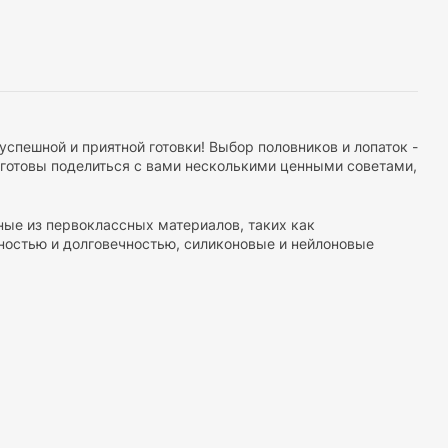
успешной и приятной готовки! Выбор половников и лопаток -
готовы поделиться с вами несколькими ценными советами,
нные из первоклассных материалов, таких как
ностью и долговечностью, силиконовые и нейлоновые
, обеспечивающие надежный захват. Это сделает процесс
ных размеров и форм, которые легко подберете под свои
опатки помогут перевернуть крупные куски пищи.
 высокие температуры, что позволяет использовать их для
атите внимание на наши половники и лопатки с
судомоечной машине или просто моментально промыть