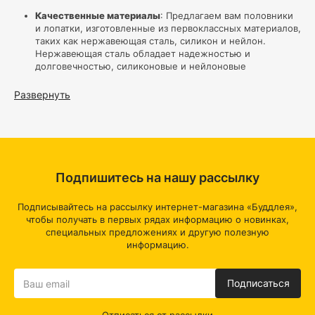
Качественные материалы
: Предлагаем вам половники
и лопатки, изготовленные из первоклассных материалов,
таких как нержавеющая сталь, силикон и нейлон.
Нержавеющая сталь обладает надежностью и
долговечностью, силиконовые и нейлоновые
инструменты - идеальны для антипригарных кастрюль и
сковородок.
Развернуть
Эргономичные ручки
: Обратите внимание на удобные и
эргономичные ручки, обеспечивающие надежный захват.
Это сделает процесс готовки приятным и безопасным.
Разнообразие размеров и форм:
Мы предлагаем
половники и лопатки различных размеров и форм,
которые легко подберете под свои потребности. Узкие
Подпишитесь на нашу рассылку
половники удобны для мелких ингредиентов, а широкие
лопатки помогут перевернуть крупные куски пищи.
Высокая температуроустойчивость:
Наши половники и
Подписывайтесь на рассылку интернет-магазина «Буддлея»,
лопатки выдерживают высокие температуры, что
чтобы получать в первых рядах информацию о новинках,
позволяет использовать их для горячих блюд и в горячих
специальных предложениях и другую полезную
кастрюлях.
информацию.
Антипригарное покрытие:
Если вы предпочитаете
антипригарную посуду, обратите внимание на наши
половники и лопатки с антипригарным покрытием,
Подписаться
которое защитит поверхность вашей посуды.
Легкость ухода:
Наши инструменты легко чистить. Вы