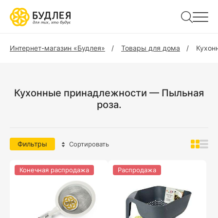
Интернет-магазин «Будлея»
Товары для дома
Кухон
Кухонные принадлежности — Пыльная
роза.
Фильтры
Сортировать
Конечная распродажа
Распродажа