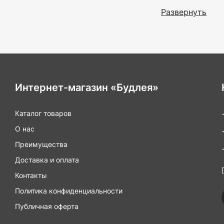
Эргономичны
Развернуть
готовки прия
Разнообрази
потребности.
Высокая тем
горячих блюд
Антипригарн
антипригарны
Легкость ухо
Интернет-магазин «Будлея»
вручную.
Многофункци
Каталог товаров
помочь и пер
Бренд и каче
О нас
на которые м
Стильный ди
Преимущества
дополнит сти
Доставка и оплата
Мы уверены, что 
Контакты
станут вашими на
магазине "Будлея
Политика конфиденциальности
Публичная оферта