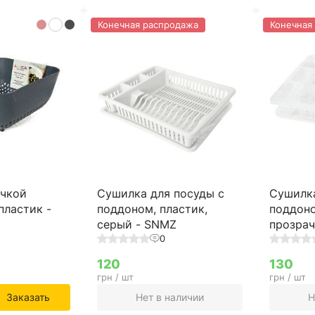
Конечная распродажа
Конечная
учкой
Сушилка для посуды с
Сушилка
пластик -
поддоном, пластик,
поддоно
серый - SNMZ
прозра
0
120
130
грн / шт
грн / шт
Заказать
Нет в наличии
Н