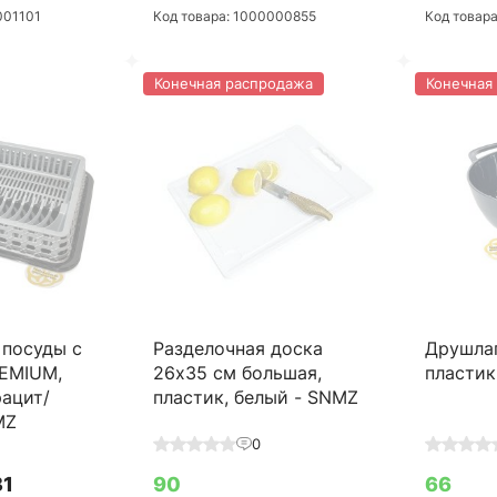
001101
Код товара: 1000000855
Код товар
Конечная распродажа
Конечная
 посуды с
Разделочная доска
Друшлаг
EMIUM,
26х35 см большая,
пластик
рацит/
пластик, белый - SNMZ
MZ
0
31
90
66