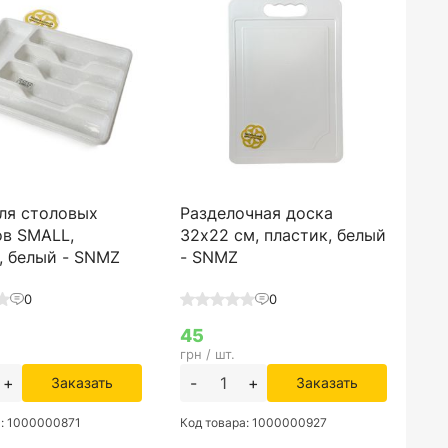
ля столовых
Разделочная доска
ов SMALL,
32х22 см, пластик, белый
, белый - SNMZ
- SNMZ
0
0
45
грн / шт.
+
-
+
Заказать
Заказать
а: 1000000871
Код товара: 1000000927