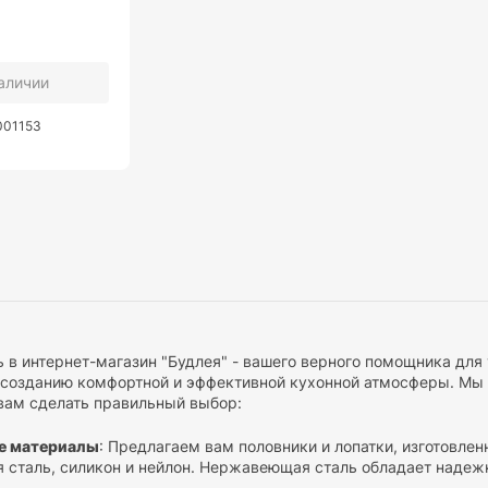
наличии
001153
 в интернет-магазин "Будлея" - вашего верного помощника для 
 созданию комфортной и эффективной кухонной атмосферы. Мы 
вам сделать правильный выбор:
е материалы
: Предлагаем вам половники и лопатки, изготовле
сталь, силикон и нейлон. Нержавеющая сталь обладает надеж
- идеальны для антипригарных кастрюль и сковородок.