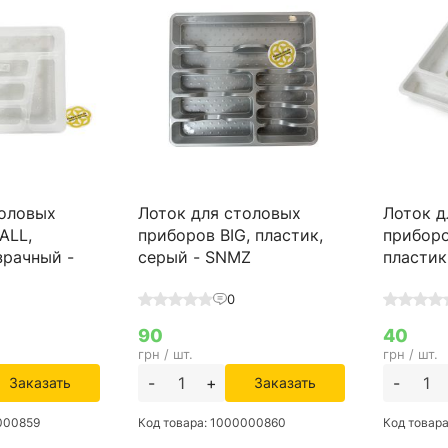
толовых
Лоток для столовых
Лоток д
ALL,
приборов BIG, пластик,
прибор
зрачный -
серый - SNMZ
пластик
0
90
40
грн / шт.
грн / шт.
-
+
-
Заказать
Заказать
0000859
Код товара: 1000000860
Код товар