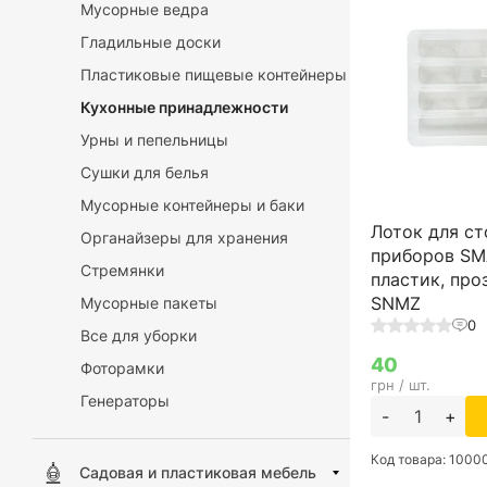
Мусорные ведра
Гладильные доски
Пластиковые пищевые контейнеры
Кухонные принадлежности
Урны и пепельницы
Сушки для белья
Мусорные контейнеры и баки
Лоток для с
Органайзеры для хранения
приборов SM
Стремянки
пластик, про
SNMZ
Мусорные пакеты
0
Все для уборки
40
Фоторамки
грн / шт.
Генераторы
-
+
Код товара: 100
Садовая и пластиковая мебель