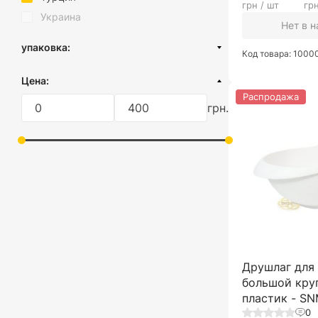
Антрацит
грн / шт
грн
Украина
Мокко
Нет в 
Прозрачный
упаковка:
Код товара: 100
Пыльная роза
без упаковки
Цена:
С рисунком
Распродажа
грн.
Друшлаг для
большой кру
пластик - S
0