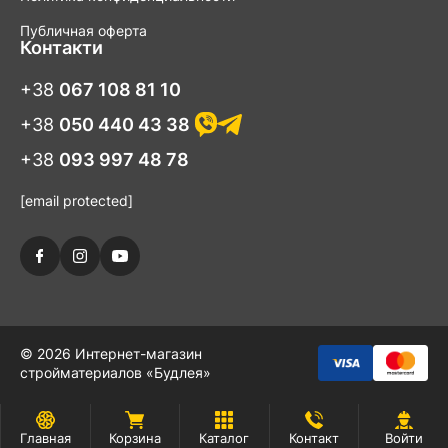
правильный выбор и подобрать качественные и удобные
половники и лопатки, которые станут вашими надежными
Публичная оферта
помощниками на кухне на долгие годы. Приглашаем вас
Контакти
познакомиться с нашим ассортиментом в интернет-магазине
"Будлея" и создать уютный и эффективный кулинарный мир
+38
067 108 81 10
для себя и своих близких!
+38
050 440 43 38
+38
093 997 48 78
[email protected]
© 2026 Интернет-магазин
стройматериалов «Будлея»
Главная
Корзина
Каталог
Контакт
Войти