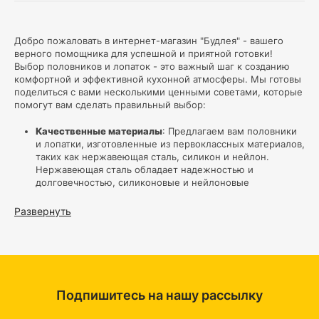
Добро пожаловать в интернет-магазин "Будлея" - вашего
верного помощника для успешной и приятной готовки!
Выбор половников и лопаток - это важный шаг к созданию
комфортной и эффективной кухонной атмосферы. Мы готовы
поделиться с вами несколькими ценными советами, которые
помогут вам сделать правильный выбор:
Качественные материалы
: Предлагаем вам половники
и лопатки, изготовленные из первоклассных материалов,
таких как нержавеющая сталь, силикон и нейлон.
Нержавеющая сталь обладает надежностью и
долговечностью, силиконовые и нейлоновые
инструменты - идеальны для антипригарных кастрюль и
сковородок.
Развернуть
Эргономичные ручки
: Обратите внимание на удобные и
эргономичные ручки, обеспечивающие надежный захват.
Это сделает процесс готовки приятным и безопасным.
Разнообразие размеров и форм:
Мы предлагаем
половники и лопатки различных размеров и форм,
которые легко подберете под свои потребности. Узкие
Подпишитесь на нашу рассылку
половники удобны для мелких ингредиентов, а широкие
лопатки помогут перевернуть крупные куски пищи.