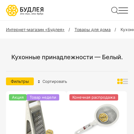
Интернет-магазин «Будлея»
Товары для дома
Кухон
Кухонные принадлежности — Белый.
Фильтры
Сортировать
Акция
Товар недели
Конечная распродажа