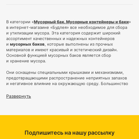
В категории «
Мусорный бак. Мусорные контейнеры и баки
»
в интернет-магазине «Будлея» все необходимое для сбора
и утилизации мусора. Эта категория содержит широкий
ассортимент качественных и надежных контейнеров
и
мусорных баков
, которые выполнены из прочных
материалов и имеют красивый и эстетический дизайн.
Основной функцией мусорных баков является сбор
и хранение мусора.
Они оснащены специальными крышками и механизмами,
предотвращающими распространение неприятных запахов
и негативное влияние на окружающую среду. Большинство
моделей также имеют дополнительные опции, например
дополнительные
контейнеры для сортировки мусора
Развернуть
по категориям. Преимущества наших
мусорных баков
состоят в их высоком качестве и надежности. Каждая модель
прошла контроль качества и испытаний для обеспечения
долговечности и функциональности. Кроме того, наши
мусорные баки
имеют стильный дизайн, что позволяет
вписаться в любой интерьер и создает приятную атмосферу
Подпишитесь на нашу рассылку
в помещении.