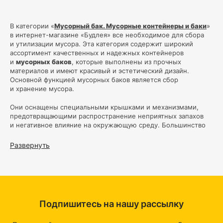
В категории «
Мусорный бак. Мусорные контейнеры и баки
»
в интернет-магазине «Будлея» все необходимое для сбора
и утилизации мусора. Эта категория содержит широкий
ассортимент качественных и надежных контейнеров
и
мусорных баков
, которые выполнены из прочных
материалов и имеют красивый и эстетический дизайн.
Основной функцией мусорных баков является сбор
и хранение мусора.
Они оснащены специальными крышками и механизмами,
предотвращающими распространение неприятных запахов
и негативное влияние на окружающую среду. Большинство
моделей также имеют дополнительные опции, например
дополнительные
контейнеры для сортировки мусора
Развернуть
по категориям. Преимущества наших
мусорных баков
состоят в их высоком качестве и надежности. Каждая модель
прошла контроль качества и испытаний для обеспечения
долговечности и функциональности. Кроме того, наши
мусорные баки
имеют стильный дизайн, что позволяет
вписаться в любой интерьер и создает приятную атмосферу
Подпишитесь на нашу рассылку
в помещении.