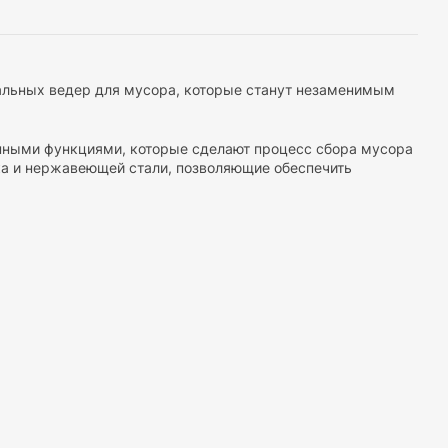
альных ведер для мусора, которые станут незаменимым
нными функциями, которые сделают процесс сбора мусора
ка и нержавеющей стали, позволяющие обеспечить
анизмами автоматического открывания, которые
 обеспечить максимальный комфорт при использовании.
живать неприятные запахи внутри ведра.
ее ведро для вас. Вы можете найти модели разных
 для использования в офисе или общественных помещениях.
ичный вид. Они доступны в различных цветах и дизайнах,
ходят для использования дома, в офисах, ресторанах,
и выносливости, они обеспечивают эффективный сбор