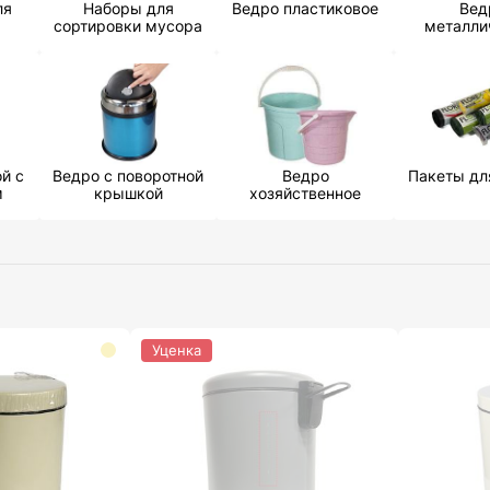
ля
Наборы для
Ведро пластиковое
Вед
сортировки мусора
металли
й с
Ведро с поворотной
Ведро
Пакеты дл
м
крышкой
хозяйственное
Уценка