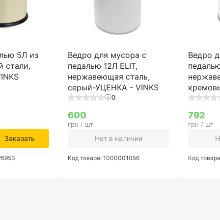
лью 5Л из
Ведро для мусора с
Ведро д
 стали,
педалью 12Л ELIT,
педалью
VINKS
нержавеющая сталь,
нержав
серый-УЦЕНКА - VINKS
кремовы
0
600
792
грн / шт
грн / шт
Заказать
Нет в наличии
Н
26953
Код товара: 1000001056
Код товар