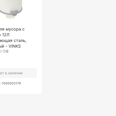
ля мусора с
 12Л
еющая сталь,
й - VINKS
0
ет в наличии
а: 1000002179