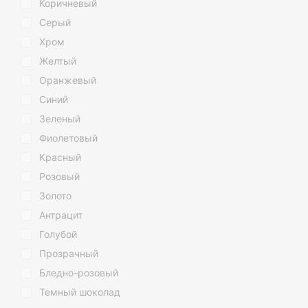
Коричневый
Не теряйте време
Ведро с крышкой с микролифтом
гарантируем Вам 
Серый
утилизации мусор
Мусорные контейнеры и баки
Хром
Хозяйственные ведра
Желтый
Оранжевый
Синий
Зеленый
Фиолетовый
Красный
Розовый
Золото
Антрацит
Голубой
Прозрачный
Бледно-розовый
Темный шоколад