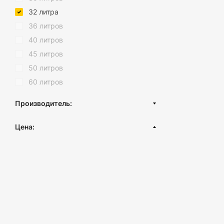
Темный шоколад
32 литра
36 литров
40 литров
45 литров
50 литров
60 литров
Производитель:
Турция
Цена:
грн.