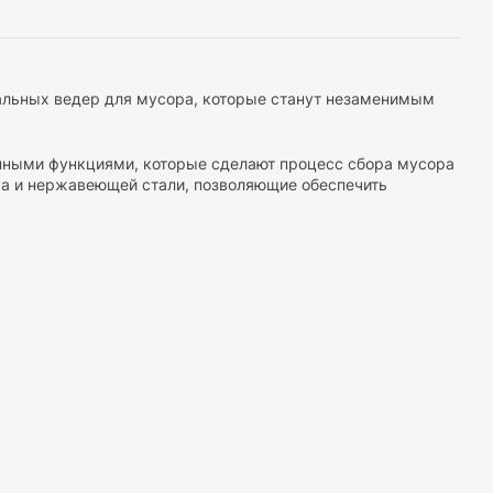
альных ведер для мусора, которые станут незаменимым
нными функциями, которые сделают процесс сбора мусора
ка и нержавеющей стали, позволяющие обеспечить
анизмами автоматического открывания, которые
 обеспечить максимальный комфорт при использовании.
живать неприятные запахи внутри ведра.
ее ведро для вас. Вы можете найти модели разных
 для использования в офисе или общественных помещениях.
ичный вид. Они доступны в различных цветах и дизайнах,
ходят для использования дома, в офисах, ресторанах,
и выносливости, они обеспечивают эффективный сбор