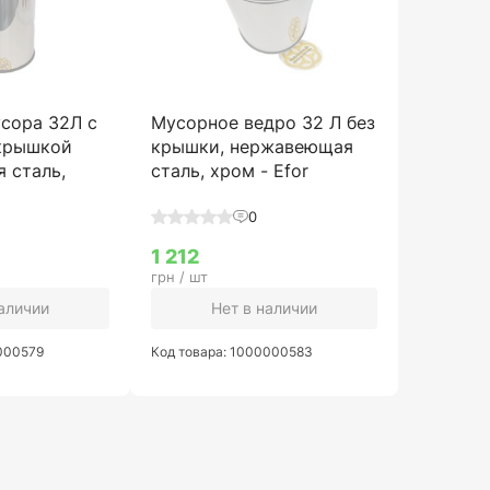
усора 32Л с
Мусорное ведро 32 Л без
крышкой
крышки, нержавеющая
 сталь,
сталь, хром - Efor
0
1 212
грн / шт
наличии
Нет в наличии
0000579
Код товара: 1000000583