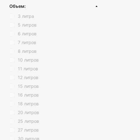
Ведро цветное
Нержавеющая сталь
Не теряйте време
Кремовый
Объем:
гарантируем Вам 
Ведро с поворотной крышкой
Пластик
Коричневый
утилизации мусор
3 литра
Ведро с крышкой с микролифтом
Пластик (вторичный)
Серый
5 литров
Мусорные контейнеры и баки
Хром
6 литров
Хозяйственные ведра
Желтый
7 литров
Оранжевый
8 литров
Синий
10 литров
Зеленый
11 литров
Фиолетовый
12 литров
Красный
15 литров
Розовый
16 литров
Золото
18 литров
Антрацит
20 литров
Голубой
25 литров
Прозрачный
27 литров
Бледно-розовый
30 литров