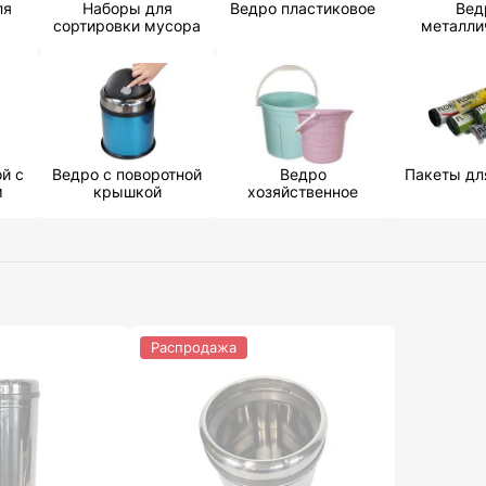
ля
Наборы для
Ведро пластиковое
Вед
сортировки мусора
металли
й с
Ведро с поворотной
Ведро
Пакеты дл
м
крышкой
хозяйственное
Распродажа