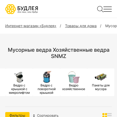
Интернет-магазин «Будлея»
Товары для дома
Мусор
Мусорные ведра Хозяйственные ведра
SNMZ
Ведро с
Ведро с
Ведро
Пакеты для
крышкой с
поворотной
хозяйственное
мусора
микролифтом
крышкой
Фильтры
Сортировать