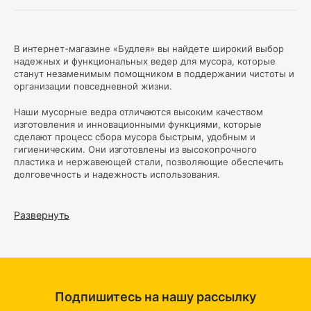
В интернет-магазине «Будлея» вы найдете широкий выбор
надежных и функциональных ведер для мусора, которые
станут незаменимым помощником в поддержании чистоты и
организации повседневной жизни.
Наши мусорные ведра отличаются высоким качеством
изготовления и инновационными функциями, которые
сделают процесс сбора мусора быстрым, удобным и
гигиеническим. Они изготовлены из высокопрочного
пластика и нержавеющей стали, позволяющие обеспечить
долговечность и надежность использования.
Основные конкурентные преимущества наших мусорных
ведер:
Развернуть
Инновационные функции
: Наши ведра оснащены
специальными крышками с механизмами автоматического
открывания, которые реагируют на движение или ощупь, что
позволяет избежать контакта с руками и обеспечить
максимальный комфорт при использовании. Некоторые
модели имеют также встроенные сенсоры запаха, что
Подпишитесь на нашу рассылку
позволяет удерживать неприятные запахи внутри ведра.