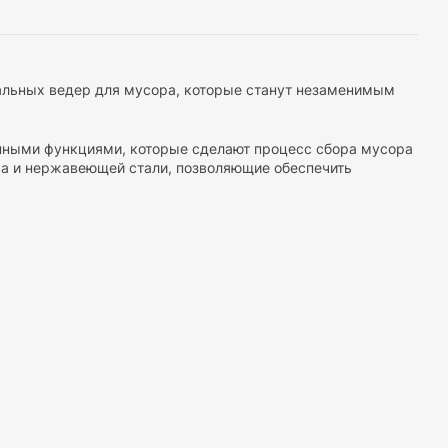
альных ведер для мусора, которые станут незаменимым
нными функциями, которые сделают процесс сбора мусора
ка и нержавеющей стали, позволяющие обеспечить
анизмами автоматического открывания, которые
 обеспечить максимальный комфорт при использовании.
живать неприятные запахи внутри ведра.
ее ведро для вас. Вы можете найти модели разных
 для использования в офисе или общественных помещениях.
ичный вид. Они доступны в различных цветах и дизайнах,
ходят для использования дома, в офисах, ресторанах,
и выносливости, они обеспечивают эффективный сбор