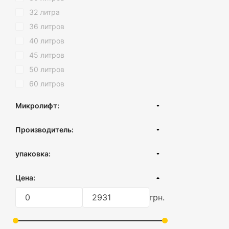
Темный шоколад
32 литра
36 литров
40 литров
45 литров
50 литров
60 литров
Микролифт:
С микролифтом
Производитель:
Турция
упаковка:
картонная коробка
Цена:
без упаковки
грн.