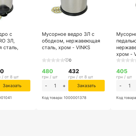
дро с
Мусорное ведро 3Л с
Мусорно
RO 3Л,
ободком, нержавеющая
педаль
 сталь,
сталь, хром - VINKS
нержав
хром - 
0
10
480
432
405
 / от 8 шт
грн / шт
грн / от 8 шт
грн / шт
-
+
-
Заказать
Заказать
001041
Код товара: 1000001378
Код товар