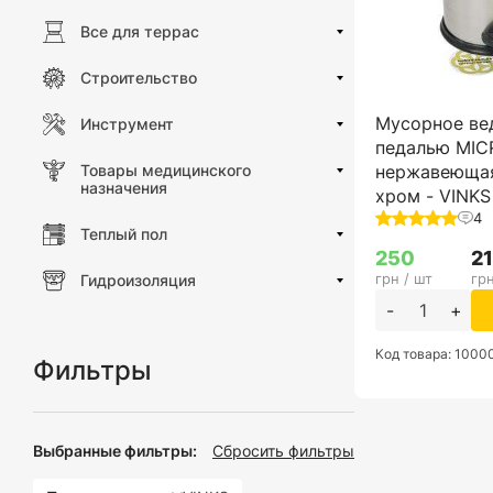
Все для террас
Строительство
Мусорное ве
Инструмент
педалью MIC
Товары медицинского
нержавеющая
назначения
хром - VINKS
4
Теплый пол
250
2
грн / шт
грн
Гидроизоляция
-
+
Код товара: 1000
Фильтры
Выбранные фильтры:
Сбросить фильтры