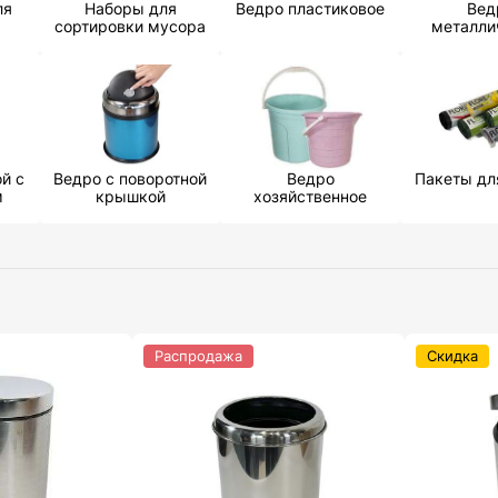
ля
Наборы для
Ведро пластиковое
Вед
сортировки мусора
металли
й с
Ведро с поворотной
Ведро
Пакеты дл
м
крышкой
хозяйственное
Распродажа
Скидка