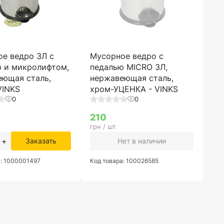
е ведро 3Л с
Мусорное ведро с
ю и микролифтом,
педалью MICRO 3Л,
еющая сталь,
нержавеющая сталь,
VINKS
хром-УЦЕНКА - VINKS
0
0
210
грн / шт
+
Заказать
Нет в наличии
а: 1000001497
Код товара: 100026585