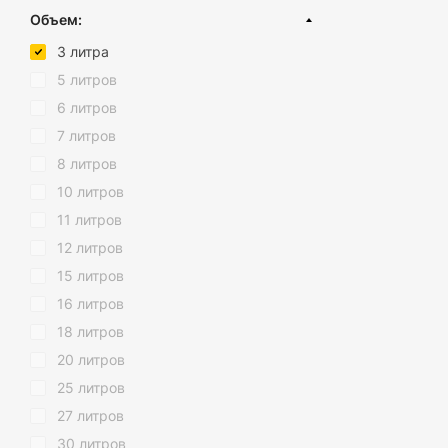
Ведро цветное
Нержавеющая сталь
Не теряйте време
Кремовый
Объем:
гарантируем Вам 
Ведро с поворотной крышкой
Пластик
Коричневый
утилизации мусор
3 литра
Ведро с крышкой с микролифтом
Пластик (вторичный)
Серый
5 литров
Мусорные контейнеры и баки
Хром
6 литров
Хозяйственные ведра
Желтый
7 литров
Оранжевый
8 литров
Синий
10 литров
Зеленый
11 литров
Фиолетовый
12 литров
Красный
15 литров
Розовый
16 литров
Золото
18 литров
Антрацит
20 литров
Голубой
25 литров
Прозрачный
27 литров
Бледно-розовый
30 литров