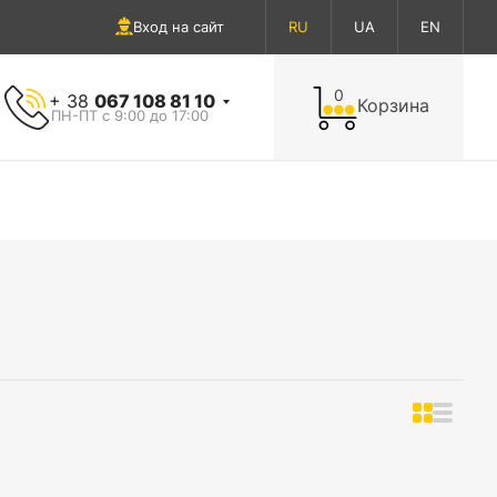
Вход на сайт
RU
UA
EN
0
+ 38
067 108 81 10
Корзина
ПН-ПТ с 9:00 до 17:00