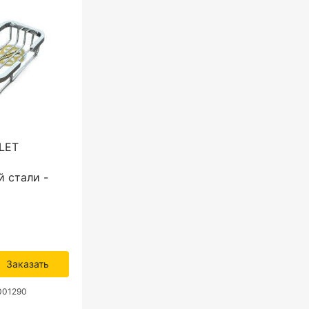
LET
 стали -
Заказать
001290