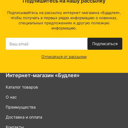
Подпишитесь на нашу рассылку
Поэтому наши аксессуары отличаются изысканным
дизайном и современными линиями, которые
Подписывайтесь на рассылку интернет-магазина «Буддлея»,
подчеркнут характер вашей ванной комнаты. Вы
чтобы получать в первых рядах информацию о новинках,
сможете выбрать продукты, соответствующие вашему
предпочтению стиля.
специальных предложениях и другую полезную
Удобство использования:
информацию.
Мы уделяем особое
внимание практичности наших товаров. Легкость
установки, удобство эксплуатации и долговечность - это
то, что делает наши аксессуары уникальными.
Подписаться
Конкурентные преимущества наших аксессуаров для
Отписаться от рассылки
ванной:
Широкий ассортимент:
"Будлея" предлагает огромный
выбор аксессуаров для ванной - от зеркал и поручней до
Интернет-магазин «Будлея»
держателей для полотенец. Вы найдете всё, что нужно,
чтобы создать совершенно уникальное пространство.
Каталог товаров
Качество и надежность:
Мы работаем только с
проверенными производителями, гарантируя высокое
О нас
качество и долговечность каждого изделия. Ваши
инвестиции в аксессуары для ванной будут оправданы
Преимущества
долгим сроком службы.
Инновационные решения: "
Будлея" следит за
Доставка и оплата
последними тенденциями в дизайне и
функциональности для ванных комнат. Мы предлагаем
Контакты