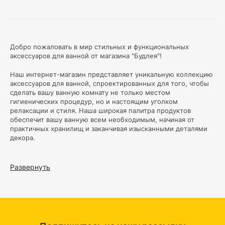
Добро пожаловать в мир стильных и функциональных
аксессуаров для ванной от магазина "Будлея"!
Наш интернет-магазин представляет уникальную коллекцию
аксессуаров для ванной, спроектированных для того, чтобы
сделать вашу ванную комнату не только местом
гигиенических процедур, но и настоящим уголком
релаксации и стиля. Наша широкая палитра продуктов
обеспечит вашу ванную всем необходимым, начиная от
практичных хранилищ и заканчивая изысканными деталями
декора.
Ключевые функции наших аксессуаров для ванной:
Развернуть
Организация и хранение:
Наши аксессуары
предоставляют множество вариантов для хранения
ваших ванных принадлежностей, от полок и крючков до
умных контейнеров. Ваша ванная комната всегда будет
аккуратной и организованной.
Эстетика и стиль:
Мы понимаем, что дизайн важен.