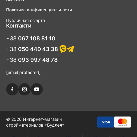
инновационные решения, которые сделают вашу ванную
более удобной и современной.
Политика конфиденциальности
Наши аксессуары идеально подходят для всех типов ванных
Публичная оферта
комнат - от маленьких гостевых до роскошных ванных в
Контакти
семейных домах. Они также отлично подойдут для
общественных мест, таких как гостиницы и спа-салоны, где
+38
067 108 81 10
создание комфортного и стильного пространства имеет
первостепенное значение.
+38
050 440 43 38
В "Будлея" мы гордимся тем, что предлагаем не просто
+38
093 997 48 78
аксессуары для ванной, а возможность преобразить это
пространство в истинное убежище релаксации с изысканным
[email protected]
дизайном и функциональностью. Покупая у нас, вы точно
получаете качественную продукцию.
© 2026 Интернет-магазин
стройматериалов «Будлея»