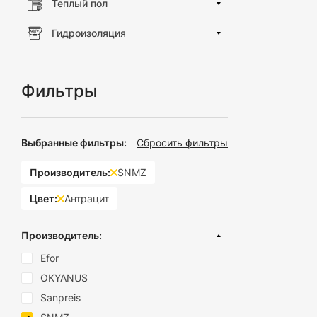
Теплый пол
долговечност
Гидроизоляция
Конкурентные пр
Широкий асс
полотенец. В
Фильтры
Качество и н
каждого изде
Инновационны
предлагаем и
Выбранные фильтры:
Сбросить фильтры
Наши аксессуары 
также отлично по
Производитель:
SNMZ
имеет первостепе
Цвет:
Антрацит
В "Будлея" мы го
убежище релаксац
Производитель:
Efor
OKYANUS
Sanpreis