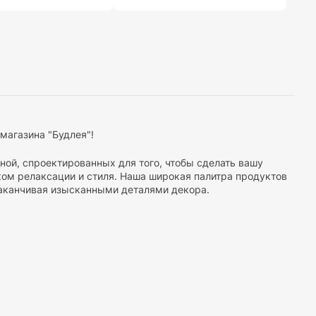
магазина "Будлея"!
ой, спроектированных для того, чтобы сделать вашу
ком релаксации и стиля. Наша широкая палитра продуктов
заканчивая изысканными деталями декора.
тов для хранения ваших ванных принадлежностей, от
ккуратной и организованной.
ры отличаются изысканным дизайном и современными
 выбрать продукты, соответствующие вашему предпочтению
товаров. Легкость установки, удобство эксплуатации и