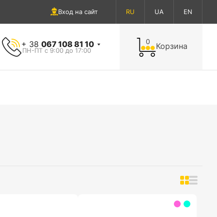
Вход на сайт
RU
UA
EN
0
+ 38
067 108 81 10
Корзина
ПН-ПТ с 9:00 до 17:00