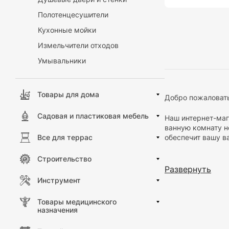
Полотенцесушители
Кухонные мойки
Измельчители отходов
Умывальники
Товары для дома
Добро пожаловать
Садовая и пластиковая мебель
Наш интернет-маг
ванную комнату н
обеспечит вашу в
Все для террас
Ключевые функци
Строительство
Развернуть
Организация 
Инструмент
полок и крюч
Эстетика и с
Товары медицинского
линиями, кот
назначения
стиля.
Удобство ис