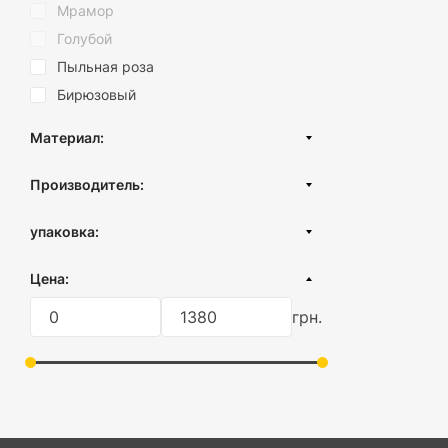
Мрамор
Голубой
Пыльная роза
Бирюзовый
Материал:
Нержавеющая сталь
Производитель:
Пластик
Турция
Силикон
упаковка:
картонная коробка
Цена:
пленка
грн.
без упаковки