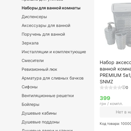
Наборы для ванной комнаты
Диспенсеры
Аксессуары для ванной
Поручень для ванной
Зеркала
Инсталляции и комплектующие
Смесители
Набор аксес
ванной комн
Ревизионный люк
PREMIUM 5в1,
Арматура для сливных бачков
SNMZ
Сифоны
0
Вентиляционные решетки
399
грн / компл.
Бойлеры
Нет в 
Душевые кабины
Душевые поддоны
Код товара: 100
Душевые двери и стенки