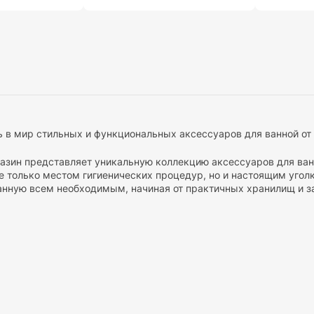
 в мир стильных и функциональных аксессуаров для ванной от 
азин представляет уникальную коллекцию аксессуаров для ванн
е только местом гигиенических процедур, но и настоящим угол
анную всем необходимым, начиная от практичных хранилищ и 
и наших аксессуаров для ванной:
и хранение:
Наши аксессуары предоставляют множество вариан
ков до умных контейнеров. Ваша ванная комната всегда будет а
тиль:
Мы понимаем, что дизайн важен. Поэтому наши аксессуа
орые подчеркнут характер вашей ванной комнаты. Вы сможете
пользования:
Мы уделяем особое внимание практичности наших 