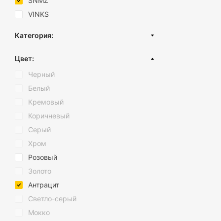
SNMZ
VINKS
Категория:
Аксессуары для ванной
Цвет:
Черный
Белый
Кремовый
Коричневый
Серый
Хром
Розовый
Золото
Антрацит
Светло-серый
Мокко