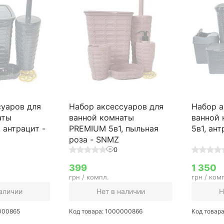
суаров для
Набор аксессуаров для
Набор а
аты
ванной комнаты
ванной
 антрацит -
PREMIUM 5в1, пыльная
5в1, ан
роза - SNMZ
0
399
1 350
грн / компл.
грн / ком
наличии
Нет в наличии
Н
0000865
Код товара: 1000000866
Код товар