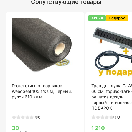
Сопутствующие товары
Акция
Подарок
Геотекстиль от сорняков
Трап для душа CLA
WeedSeal 105 г/кв.м, черный,
60 см, горизонталь
рулон 610 кв.м
решетка дождь,
черный+гигиеничес
ПОДАРОК
0
0
30
1 210