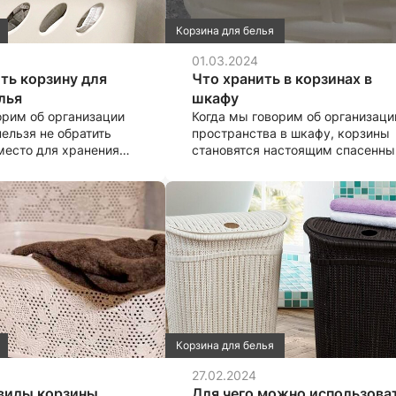
например, вязаные корзины
из пластика.
Корзина для белья
01.03.2024
ть корзину для
Что хранить в корзинах в
лья
шкафу
орим об организации
Когда мы говорим об организаци
нельзя не обратить
пространства в шкафу, корзины
место для хранения
становятся настоящим спасенны
я. Корзина для
Они помогают нам сохранить
я — это не только
порядок, сделать все вещи
лемент, но и часть
доступными и максимально
его дома. Правильно
организованными.
я корзина для
ья может облегчить
и повысить удобство
бытовыми делами.
Корзина для белья
27.02.2024
 виды корзины
Для чего можно использова