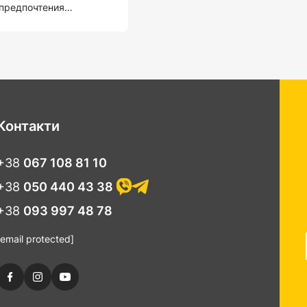
предпочтения
которые они считают
Контакти
+38
067 108 81 10
+38
050 440 43 38
+38
093 997 48 78
[email protected]