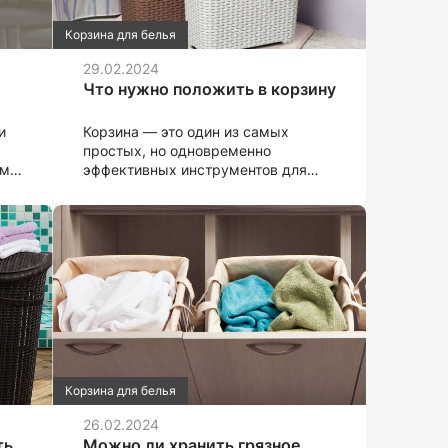
Корзина для белья
29.02.2024
Что нужно положить в корзину
и
Корзина — это один из самых
простых, но одновременно
м.
эффективных инструментов для
организации пространства в доме.
Она помогает удерживать вещи
на месте и уменьшает
распыленность. Но какие именно
вещи следует сложить в корзину?
Давайте рассмотрим несколько
вариантов.
Корзина для белья
26.02.2024
ть
Можно ли хранить грязное