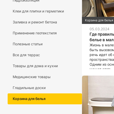
Гидроизоляция
Клеи для плитки и герметики
Корзина для белья
Заливка и ремонт бетона
05.03.2024
Применение геотекстиля
Где правиль
белье в ма
Полезные статьи
Жизнь в мале
быть вызовом
речь идет об
Все для террас
пространства
Одним из осн
Товары для дома и кухни
может стать,
разместить г
Медицинские товары
оно не мешал
пространство
Гладильные доски
рассмотрим 
практических
поводу.
Корзина для белья