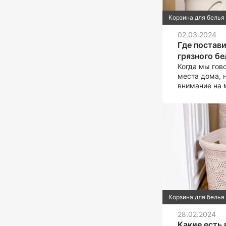
Корзина для белья
02.03.2024
Где постави
грязного бе
Когда мы гов
места дома, 
внимание на 
грязного бель
грязного бель
практичный э
эстетики ваш
расположенна
грязного бел
вашу рутину 
управления 
Корзина для белья
28.02.2024
Какие есть