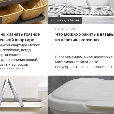
Корзина для белья
04.03.2024
но хранить грязное
Что можно хранить в вязан
ленькой квартире
из пластика корзинах
нькой квартире может
, особенно, когда
 организации
В современном мире некоторые
 для хранения вещей.
материалы теряют свою
овных вопросов
популярность из-за экологическ
 где правильно
вреда, который они могут нанест
рязное белье, чтобы
Однако есть подходы
о и не делало
к использованию этих материало
 неубранным. Давайте
которые позволяют сохранять
несколько
их преимущества, уменьшая
 советов по этому
негативное влияние
на окружающую среду. Один
из таких подходов — изготовлен
изделий из вторичной переработ