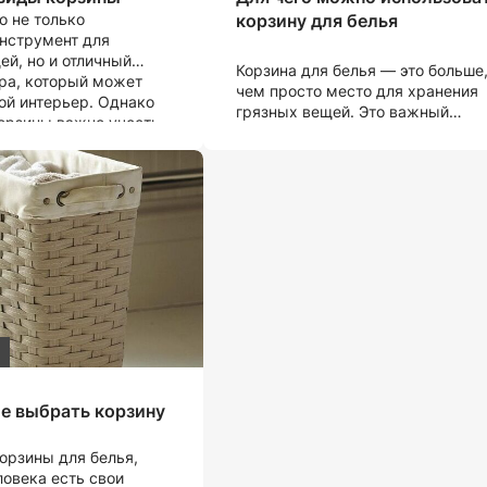
о не только
корзину для белья
нструмент для
ей, но и отличный
Корзина для белья — это больше
ра, который может
чем просто место для хранения
ой интерьер. Однако
грязных вещей. Это важный
орзины важно учесть
элемент организации пространс
льность и стиль, ведь
в доме, который может
азличные виды,
использоваться для различных
ные для разных
целей. Давайте рассмотрим
. Давайте рассмотрим
некоторые из них.
них.
е выбрать корзину
орзины для белья,
ловека есть свои