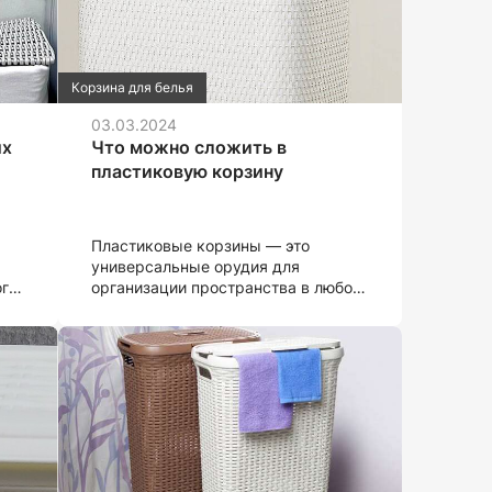
Корзина для белья
03.03.2024
ых
Что можно сложить в
пластиковую корзину
Пластиковые корзины — это
универсальные орудия для
ого
организации пространства в любом
и.
доме. Они стали неотъемлемой
частью нашего обихода благодаря
в,
своей функциональности
и доступности. Но знаем ли мы,
какие вещи можно сложить
в пластиковую корзину? Давайте
рассмотрим некоторые идеи.
ие
ки,