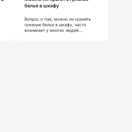
белье в шкафу
,
Вопрос о том, можно ли хранить
грязную белье в шкафу, часто
возникает у многих людей.
тва
Существуют разные точки зрения
на этот вопрос, и решить, что для
вас лучше всего, может быть
непросто. Давайте рассмотрим
некоторые аргументы и советы
по этому поводу.