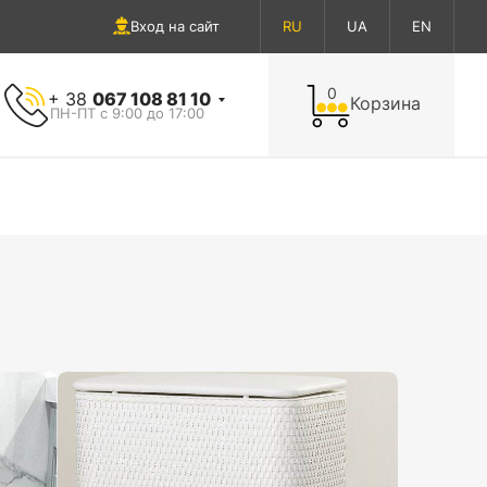
Вход на сайт
RU
UA
EN
0
+ 38
067 108 81 10
Корзина
ПН-ПТ с 9:00 до 17:00