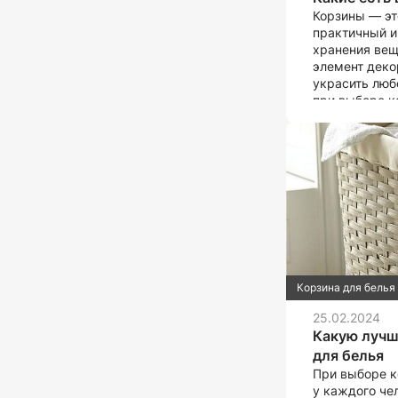
Корзины — эт
практичный и
хранения вещ
элемент деко
украсить люб
при выборе к
ее функциона
существуют р
предназначен
потребностей
некоторые из 
Корзина для белья
25.02.2024
Какую лучш
для белья
При выборе к
у каждого че