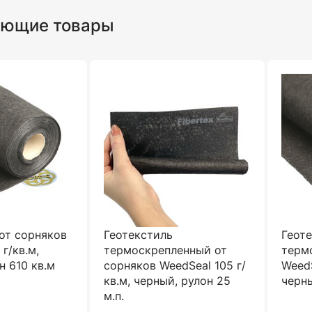
ующие товары
от сорняков
Геотекстиль
Геот
г/кв.м,
термоскрепленный от
терм
н 610 кв.м
сорняков WeedSeal 105 г/
WeedS
кв.м, черный, рулон 25
черны
м.п.