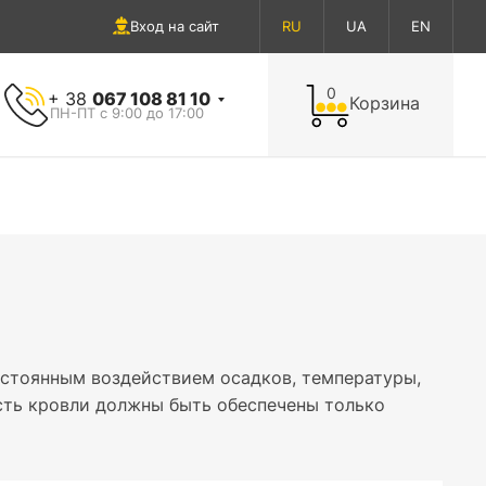
Вход на сайт
RU
UA
EN
0
+ 38
067 108 81 10
Корзина
ПН-ПТ с 9:00 до 17:00
остоянным воздействием осадков, температуры,
сть кровли должны быть обеспечены только