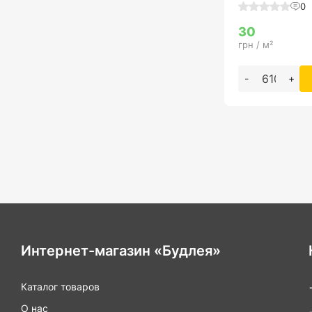
0
30
грн / м²
-
+
Интернет-магазин «Будлея»
Каталог товаров
О нас