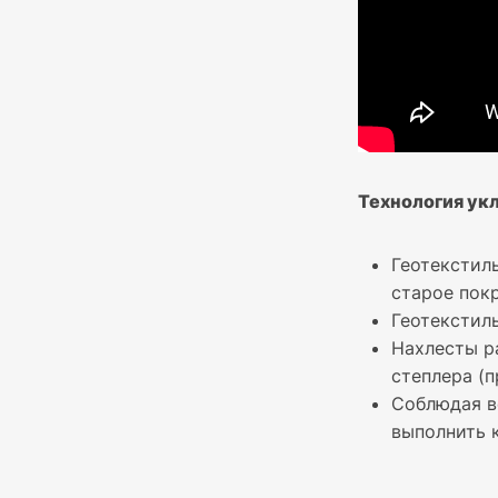
Технология ук
Геотекстил
старое пок
Геотекстил
Нахлесты р
степлера (п
Соблюдая в
выполнить 