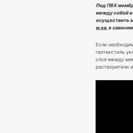
Под ПВХ мембр
между собой и 
осуществить м
м.кв,
в зависим
Если необходим
геотекстиль у
слоя между мем
растворители и