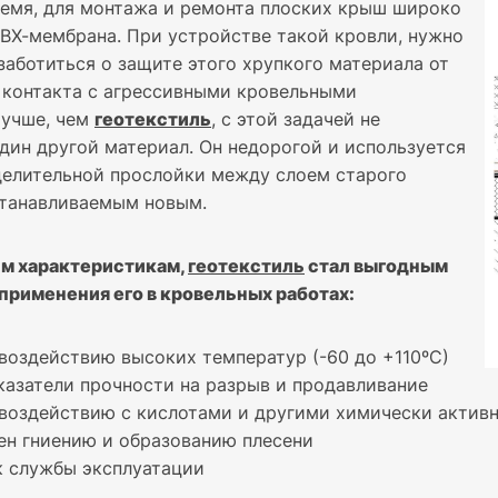
ремя, для монтажа и ремонта плоских крыш широко
ВХ-мембрана. При устройстве такой кровли, нужно
заботиться о защите этого хрупкого материала от
 контакта с агрессивными кровельными
Лучше, чем
геотекстиль
, с этой задачей не
один другой материал. Он недорогой и используется
делительной прослойки между слоем старого
станавливаемым новым.
им характеристикам,
геотекстиль
стал выгодным
применения его в кровельных работах:
 воздействию высоких температур (-60 до +110ºС)
казатели прочности на разрыв и продавливание
 воздействию с кислотами и другими химически акти
ен гниению и образованию плесени
к службы эксплуатации