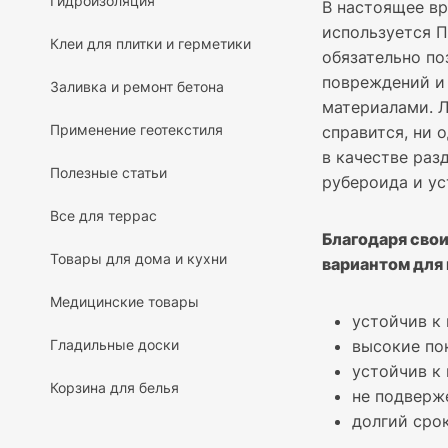
Гидроизоляция
В настоящее в
используется П
Клеи для плитки и герметики
обязательно по
повреждений и
Заливка и ремонт бетона
материалами. 
Применение геотекстиля
справится, ни 
в качестве раз
Полезные статьи
рубероида и у
Все для террас
Благодаря сво
Товары для дома и кухни
вариантом для 
Медицинские товары
устойчив к
Гладильные доски
высокие по
устойчив к
Корзина для белья
не подверж
долгий сро