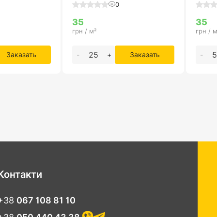
0
35
35
грн / м²
грн / м
Заказать
-
+
Заказать
-
Контакти
+38
067 108 81 10