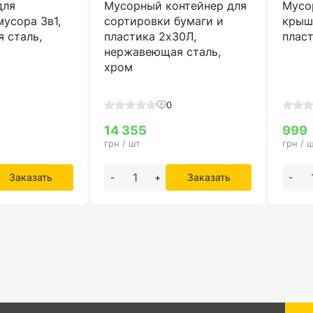
для
Мусорный контейнер для
Мусо
усора 3в1,
сортировки бумаги и
крыш
 сталь,
пластика 2х30Л,
пласт
нержавеющая сталь,
хром
0
14 355
999
грн / шт
грн / 
Заказать
-
+
Заказать
-