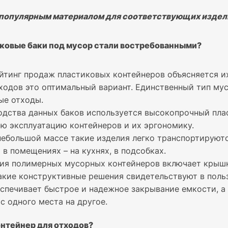
популярным материалом для соответствующих издели
ковые баки под мусор стали востребованными?
йтинг продаж пластиковых контейнеров объясняется и
одов это оптимальный вариант. Единственный тип мусо
ые отходы.
одства данных баков используется высокопрочный пла
ю эксплуатацию контейнеров и их эргономику.
небольшой массе такие изделия легко транспортируютс
и в помещениях – на кухнях, в подсобках.
ия полимерных мусорных контейнеров включает крышк
Такие конструктивные решения свидетельствуют в польз
спечивает быстрое и надежное закрывание емкости, а
с одного места на другое.
онтейнер для отходов?