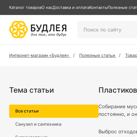
Каталог товаров
О нас
Доставка и оплата
Контакты
Полезные ста
Интернет-магазин «Будлея»
Полезные статьи
Товар
Тема статьи
Пластиков
Собирание мус
Все статьи
постоянно, и о
Санузел и сантехника
Выброс отходов