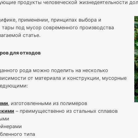
вующие продукты человеческой жизнедеятельности до
ифике, применении, принципах выбора и
 тары под мусор современного производства
лагаемой статье.
ров для отходов
анного рода можно поделить на несколько
ависимости от материала и конструкции, мусорные
ледующими:
ыми
, изготовленными из полимеров
скими
– преимущественно из стальных сплавов
ными
ейнерами
убленного типа