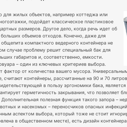
то для жилых объектов, например коттеджа или
ногоэтажки, подойдет классическое пластиковое
артных размеров. Другое дело, когда речь идет об
 больших объемов отходов. Конечно, даже для
 общепита компактного ведерного контейнера не
том случае проблему решит специальный бак для
ьших габаритов и, соответственно, емкости.
рвуара – один из ключевых критериев выбора.
от фактор от количества вашего мусора. Универсальны
, считают контейнеры, рассчитанные на 90 и 70 литров
видетельствующей в пользу эргономики бака, является
антирует герметичность закрывания, что позволяет бл
. Дополнительная полезная функция такого запора – н
вотных и насекомых – переносчиков опасных инфекций
нным аспектом выбора, который тоже не стоит игнорир
овлена в общественном месте), есть дизайн контейнер