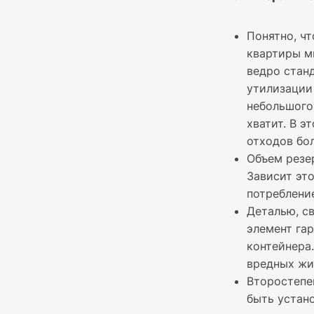
Понятно, ч
квартиры м
ведро станд
утилизации
небольшого
хватит. В э
отходов бол
Объем резе
Зависит эт
потребление
Деталью, с
элемент гар
контейнера
вредных жи
Второстепе
быть устан