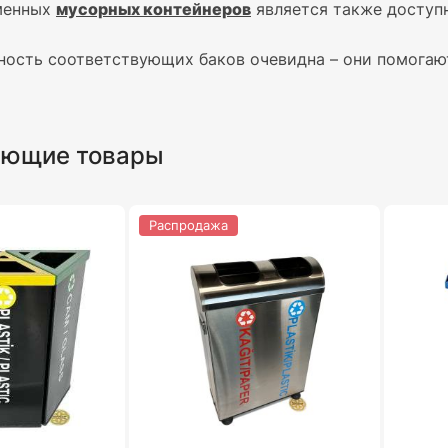
менных
мусорных контейнеров
является также доступн
ность соответствующих баков очевидна – они помога
ующие товары
Распродажа