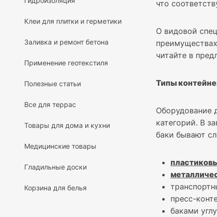
Гидроизоляция
что соответст
Клеи для плитки и герметики
О видовой спец
Заливка и ремонт бетона
преимуществах
читайте в пред
Применение геотекстиля
Типы контейне
Полезные статьи
Все для террас
Оборудование д
категорий. В з
Товары для дома и кухни
баки бывают с
Медицинские товары
пластиков
Гладильные доски
металличе
транспорт
Корзина для белья
пресс-конт
баками угл