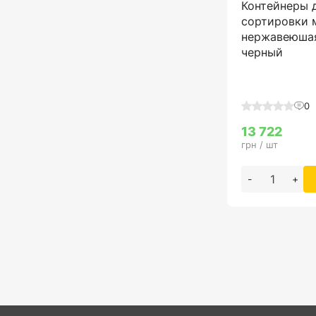
Контейнеры 
сортировки м
нержавеюшая
черный
0
13 722
грн / шт
-
+