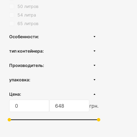
50 литров
54 литра
65 литров
Особенности:
С крышкой
тип контейнера:
Без крышки
Контейнер с крышкой
Производитель:
Миски и емкости для смешивания
Турция
Вакуумный контейнер
упаковка:
Круглый контейнеры
картонная коробка
Цена:
Прямоугольный контейнер
пленка
Контейнер без крышки
грн.
без упаковки
Хлебница