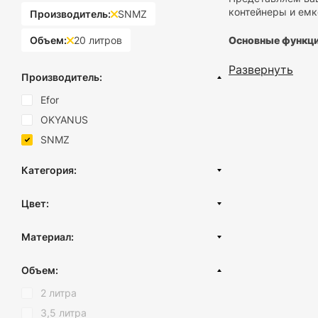
контейнеры и емк
Производитель:
SNMZ
Объем:
20 литров
Основные функци
Развернуть
Простор и по
Производитель:
максимальный
пересыпание 
Efor
Прозрачност
OKYANUS
пополнить за
Экономия вр
SNMZ
нужное, благ
Категория:
Преимущества пл
Пищевые контейнеры
Цвет:
Стильный ди
Пищевые миски
дополнением 
Белый
Высококачес
Хозяйственные миски
Материал:
продуктами. 
Серый
Ванночки детские
Продуманная
Нержавеющая сталь
Прозрачный дымчатый
Объем:
использовани
Пластик
Хром
2 литра
Порядок, доступн
Пластик (вторичный)
Синий
3,5 литра