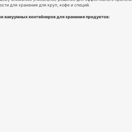
ости для хранения для круп, кофе и специй.
и вакуумных контейнеров для хранения продуктов:
рядок:
Забудьте о множестве мешков и банок, занимающих мес
 порядок в вашей кухне. Отдельные ячейки позволят вам храни
и смешивание.
ь и видимость:
Прозрачные стенки органайзера позволят вам л
пасы, избегая неожиданных ситуаций на кухне.
емени:
Больше не нужно искать нужную крупу среди бесконечны
одаря четкой организации и легкому доступу к содержимому.
астиковых емкостей:
зайн:
контейнеры созданы с учетом современных тенденций в 
к любой кухне.
твенные материалы:
Мы используем только экологически чис
Это гарантирует сохранность и свежесть ваших круп на долгое 
 структура
: Органайзер разработан с учетом потребностей сов
и и его идеальным помощником на вашей кухне.
ость и инновационный дизайн — все это ждет вас прямо сейчас 