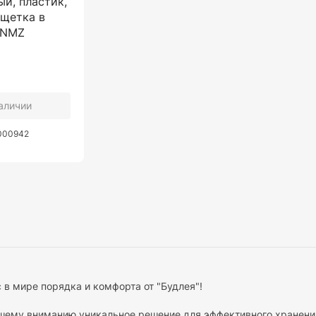
й, пластик,
щетка в
SNMZ
наличии
0000942
 в мире порядка и комфорта от "Будлея"!
шему вниманию уникальное решение для эффективного хранени