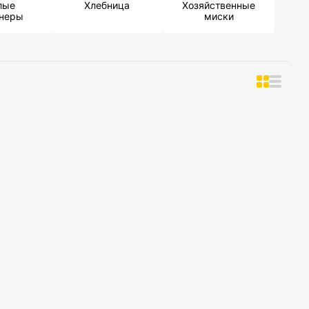
лые
Хлебница
Хозяйственные
йнеры
миски