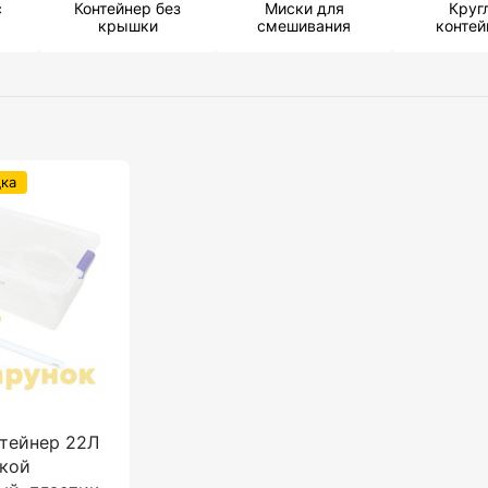
с
Контейнер без
Миски для
Круг
крышки
смешивания
конте
ка
тейнер 22Л
шкой