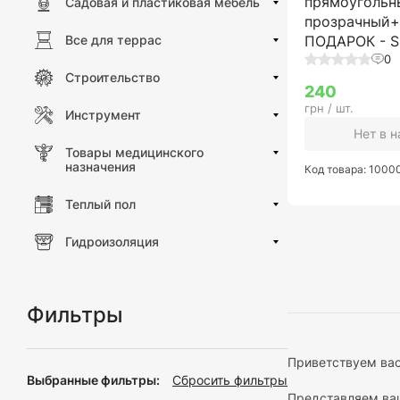
прямоугольны
Садовая и пластиковая мебель
прозрачный+
Все для террас
ПОДАРОК - 
0
Строительство
240
грн / шт.
Инструмент
Нет в 
Товары медицинского
назначения
Код товара: 100
Теплый пол
Гидроизоляция
Фильтры
Приветствуем вас
Выбранные фильтры:
Сбросить фильтры
Представляем ва