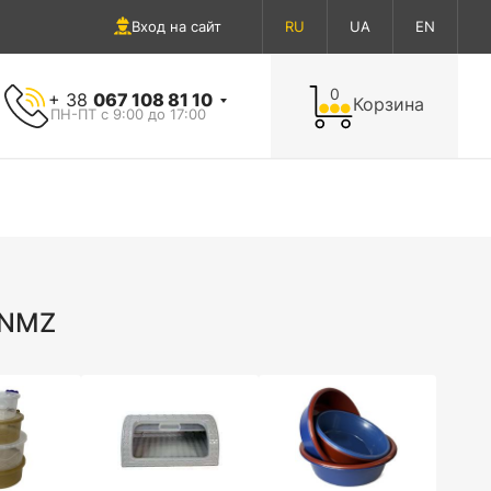
Вход на сайт
RU
UA
EN
0
+ 38
067 108 81 10
Корзина
ПН-ПТ с 9:00 до 17:00
SNMZ