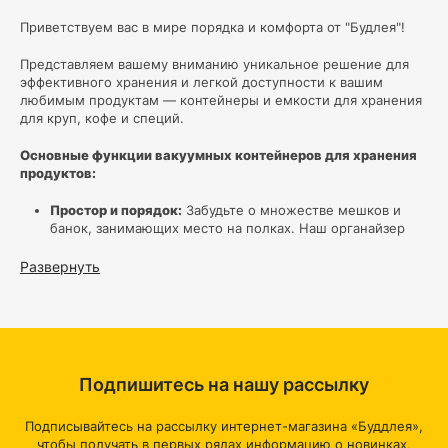
Приветствуем вас в мире порядка и комфорта от "Будлея"!
Представляем вашему вниманию уникальное решение для
эффективного хранения и легкой доступности к вашим
любимым продуктам — контейнеры и емкости для хранения
для круп, кофе и специй.
Основные функции вакуумных контейнеров для хранения
продуктов:
Простор и порядок:
Забудьте о множестве мешков и
банок, занимающих место на полках. Наш органайзер
поможет создать максимальный порядок в вашей кухне.
Отдельные ячейки позволят вам хранить разные виды
Развернуть
круп в отдельности, предотвращая их пересыпание и
смешивание.
Прозрачность и видимость:
Прозрачные стенки
органайзера позволят вам легко определить, сколько
крупы осталось, и своевременно пополнить запасы,
избегая неожиданных ситуаций на кухне.
Подпишитесь на нашу рассылку
Экономия времени:
Больше не нужно искать нужную
крупу среди бесконечных рядов банок. С нашим
Подписывайтесь на рассылку интернет-магазина «Буддлея»,
органайзером вы легко найдете нужное, благодаря
чтобы получать в первых рядах информацию о новинках,
четкой организации и легкому доступу к содержимому.