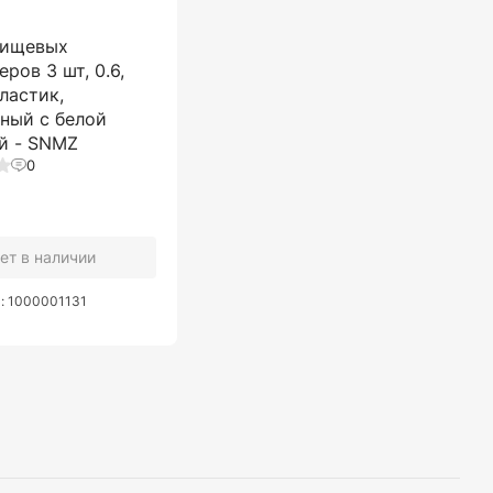
пищевых
еров 3 шт, 0.6,
пластик,
ный с белой
й - SNMZ
0
ет в наличии
а: 1000001131