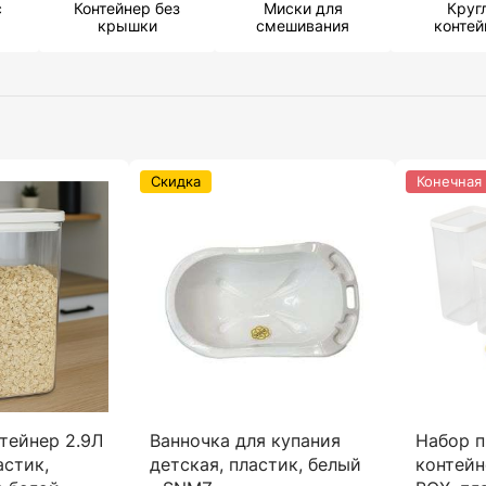
с
Контейнер без
Миски для
Круг
крышки
смешивания
конте
Скидка
Конечная
тейнер 2.9Л
Ванночка для купания
Набор 
астик,
детская, пластик, белый
контейн