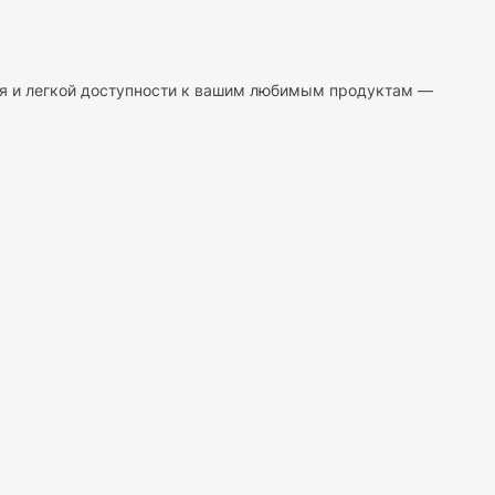
я и легкой доступности к вашим любимым продуктам —
то на полках. Наш органайзер поможет создать
ть разные виды круп в отдельности, предотвращая их
егко определить, сколько крупы осталось, и своевременно
х рядов банок. С нашим органайзером вы легко найдете
дизайне интерьеров. Он станет стильным и практичным
тые материалы, которые не взаимодействуют с пищевыми
время.
ременных хозяек. Эргономичный дизайн и легкость в