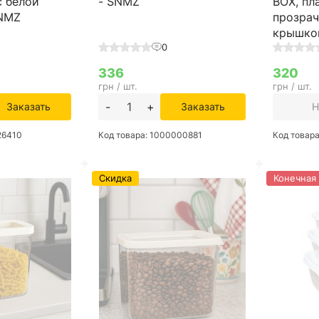
с белой
- SNMZ
BOX, пл
SNMZ
прозрач
крышко
0
336
320
грн / шт.
грн / шт.
-
+
Заказать
Заказать
Н
26410
Код товара: 1000000881
Код товар
Скидка
Конечная