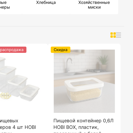
лые
Хлебница
Хозяйственные
йнеры
миски
 распродажа
Скидка
пищевых
Пищевой контейнер 0,6Л
еров 4 шт HOBI
HOBI BOX, пластик,