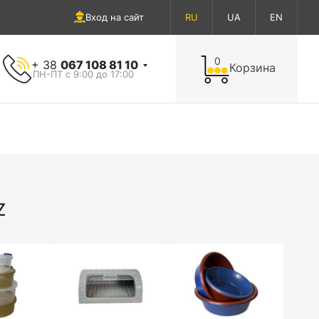
Вход на сайт
RU
UA
EN
0
+ 38
067 108 81 10
Корзина
ПН-ПТ с 9:00 до 17:00
Z