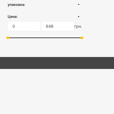
Турция
Вакуумный контейнер
упаковка:
использовани
Круглый контейнеры
картонная коробка
Порядок, доступн
Цена:
Прямоугольный контейнер
пленка
Контейнер без крышки
грн.
без упаковки
Хлебница
Интернет-магазин «Будлея»
Каталог товаров
О нас
Преимущества
Доставка и оплата