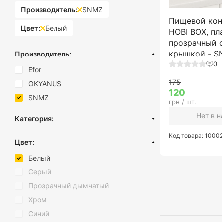
Производитель:
SNMZ
Пищевой кон
Цвет:
Белый
HOBI BOX, пл
прозрачный 
крышкой - 
Производитель:
0
Efor
175
OKYANUS
120
SNMZ
грн / шт.
Нет в 
Категория:
Пищевые контейнеры
Код товара: 1000
Цвет:
Пищевые миски
Белый
Хозяйственные миски
Серый
Ванночки детские
Прозрачный дымчатый
Хром
Синий