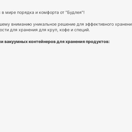
 в мире порядка и комфорта от "Будлея"!
шему вниманию уникальное решение для эффективного хранени
ости для хранения для круп, кофе и специй.
и вакуумных контейнеров для хранения продуктов:
рядок:
Забудьте о множестве мешков и банок, занимающих мес
 порядок в вашей кухне. Отдельные ячейки позволят вам храни
и смешивание.
ь и видимость:
Прозрачные стенки органайзера позволят вам л
пасы, избегая неожиданных ситуаций на кухне.
емени:
Больше не нужно искать нужную крупу среди бесконечны
одаря четкой организации и легкому доступу к содержимому.
астиковых емкостей:
зайн:
контейнеры созданы с учетом современных тенденций в 
к любой кухне.
твенные материалы:
Мы используем только экологически чис
Это гарантирует сохранность и свежесть ваших круп на долгое 
 структура
: Органайзер разработан с учетом потребностей сов