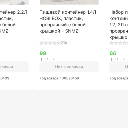
тейнер 2.2Л
Пищевой контейнер 1.4Л
Набор 
астик,
HOBI BOX, пластик,
контейн
с белой
прозрачный с белой
1.2, 2Л 
SNMZ
крышкой - SNMZ
прозрач
крышко
0
99
66
грн / шт.
грн / шт.
наличии
Нет в наличии
Н
26409
Код товара: 100026459
Код товар