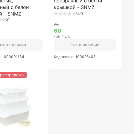
астик,
прозрачный с белой
ный с белой
крышкой - SNMZ
й - SNMZ
0
0
75
60
грн / шт.
ет в наличии
Нет в наличии
а: 1000001134
Код товара: 100026408
 распродажа