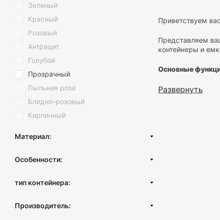
Зеленый
Красный
Приветствуем вас
Розовый
Представляем ва
Антрацит
контейнеры и емк
Голубой
Основные функци
Прозрачный
Пыльная роза
Развернуть
Простор и по
максимальный
Бледно-розовый
пересыпание 
Кирпичный
Прозрачност
пополнить за
Экономия вр
Материал:
нужное, благ
Нержавеющая сталь
Особенности:
Преимущества пл
Пластик
С крышкой
Пластик (вторичный)
Стильный ди
тип контейнера:
Без крышки
дополнением 
Контейнер с крышкой
Высококачес
Производитель:
продуктами. 
Миски и емкости для смешивания
Продуманная