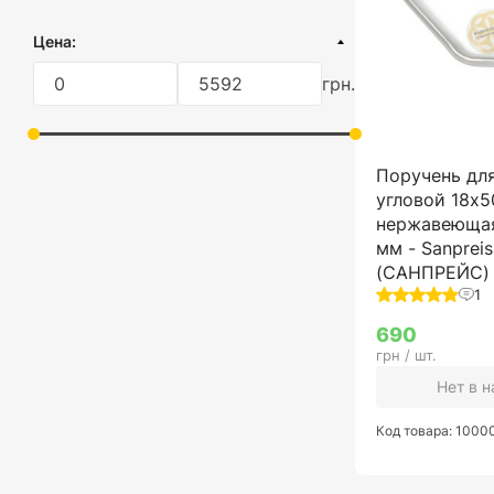
ЕС
Настенный
картонная коробка
Цена:
пленка
грн.
без упаковки
Поручень для
угловой 18х5
нержавеющая
мм - Sanpreis
(САНПРЕЙС)
1
690
грн / шт.
Нет в 
Код товара: 100