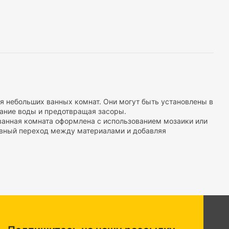
я небольших ванных комнат. Они могут быть установлены в
ание воды и предотвращая засоры.
ванная комната оформлена с использованием мозаики или
лавный переход между материалами и добавляя
 душем. Они обеспечивают быстрое и эффективное сбор и
ю, таких как спортивные центры или общественные бани,
 душа множества людей.
мнатах пространство ограничено, и установка крупного
х условий.
а при выборе и применении трапа для душа. Не забудьте
езопасности.