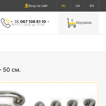
Вход на сайт
RU
UA
EN
0
+ 38
067 108 81 10
Корзина
ПН-ПТ с 9:00 до 17:00
 50 см.