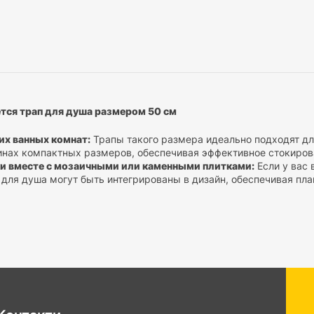
тся трап для душа размером 50 см
их ванных комнат:
Трапы такого размера идеально подходят дл
нах компактных размеров, обеспечивая эффективное стокиров
ки вместе с мозаичными или каменными плитками:
Если у вас 
 для душа могут быть интегрированы в дизайн, обеспечивая п
 интерьеру.
 с ручным душем:
Трапы можно использовать в душах с ручным
ды, делая душ более комфортным и безопасным.
 с высокой проходимостью:
В местах с высокой проходимость
могут обеспечивать эффективное сбор и отведение воды после
омнат с ограниченным пространством:
В некоторых ваннных ко
быть затруднительной. Трапы 50 см идеально подходят для таки
размеры вашей ванных комнаты, потребности и дизайн интерьер
фессиональную установку для максимальной эффективности и б