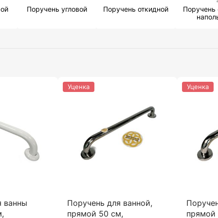
мой
Поручень угловой
Поручень откидной
Поручень
напол
Уценка
Уценка
я ванны
Поручень для ванной,
Поручен
,
прямой 50 см,
прямой 