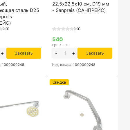
ый,
22.5х22.5x10 см, D19 мм
еющая сталь D25
- Sanpreis (САНПРЕЙС)
npreis
ЕЙС)
0
0
540
грн / шт.
+
-
+
Заказать
Заказать
а: 1000000245
Код товара: 1000000248
Скидка