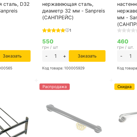
 сталь, D32
нержавеющая сталь,
настенн
Sanpreis
диаметр 32 мм - Sanpreis
нержав
(САНПРЕЙС)
мм - Sa
(САНПР
1
550
460
грн / шт
грн / шт.
-
+
-
Заказать
Заказать
0000565
Код товара: 100005929
Код товар
Распродажа
Скидка