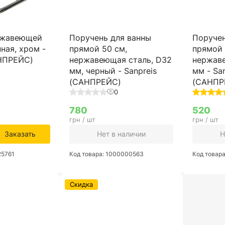
ржавеющей
Поручень для ванны
Поручен
нная, хром -
прямой 50 см,
прямой 
АНПРЕЙС)
нержавеющая сталь, D32
нержав
мм, черный - Sanpreis
мм - Sa
(САНПРЕЙС)
(САНПР
0
780
520
грн / шт
грн / шт
Заказать
Нет в наличии
Н
25761
Код товара: 1000000563
Код товар
Скидка